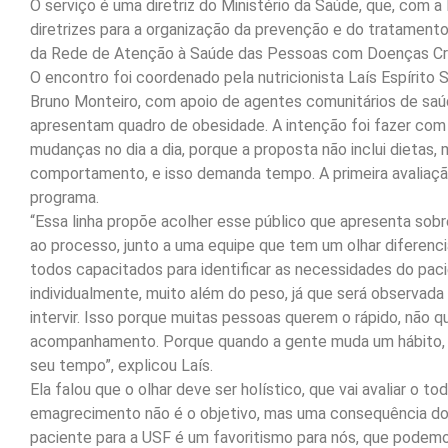
O serviço é uma diretriz do Ministério da Saúde, que, com a
diretrizes para a organização da prevenção e do tratamento
da Rede de Atenção à Saúde das Pessoas com Doenças Cr
O encontro foi coordenado pela nutricionista Laís Espírito
Bruno Monteiro, com apoio de agentes comunitários de saú
apresentam quadro de obesidade. A intenção foi fazer com
mudanças no dia a dia, porque a proposta não inclui dieta
comportamento, e isso demanda tempo. A primeira avaliaç
programa.
“Essa linha propõe acolher esse público que apresenta sob
ao processo, junto a uma equipe que tem um olhar diferencia
todos capacitados para identificar as necessidades do paci
individualmente, muito além do peso, já que será observada
intervir. Isso porque muitas pessoas querem o rápido, não 
acompanhamento. Porque quando a gente muda um hábito, i
seu tempo”, explicou Laís.
Ela falou que o olhar deve ser holístico, que vai avaliar o 
emagrecimento não é o objetivo, mas uma consequência do o
paciente para a USF é um favoritismo para nós, que pode