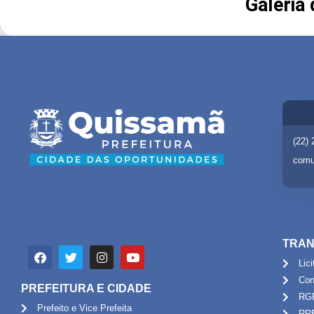
Galeria
(22)
comu
TRAN
Lic
Con
PREFEITURA E CIDADE
RG
Prefeito e Vice Prefeita
RR