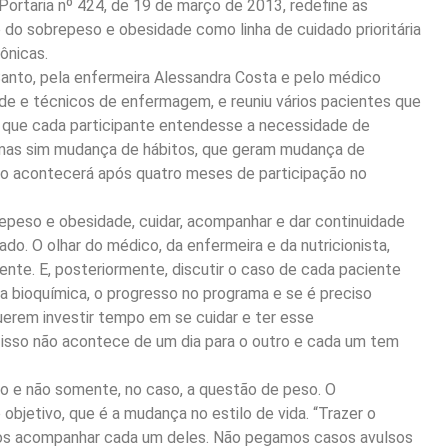
 Portaria nº 424, de 19 de março de 2013, redefine as
 do sobrepeso e obesidade como linha de cuidado prioritária
ônicas.
 Santo, pela enfermeira Alessandra Costa e pelo médico
de e técnicos de enfermagem, e reuniu vários pacientes que
 que cada participante entendesse a necessidade de
s, mas sim mudança de hábitos, que geram mudança de
ão acontecerá após quatro meses de participação no
repeso e obesidade, cuidar, acompanhar e dar continuidade
do. O olhar do médico, da enfermeira e da nutricionista,
ente. E, posteriormente, discutir o caso de cada paciente
 a bioquímica, o progresso no programa e se é preciso
querem investir tempo em se cuidar e ter esse
sso não acontece de um dia para o outro e cada um tem
todo e não somente, no caso, a questão de peso. O
bjetivo, que é a mudança no estilo de vida. “Trazer o
mos acompanhar cada um deles. Não pegamos casos avulsos