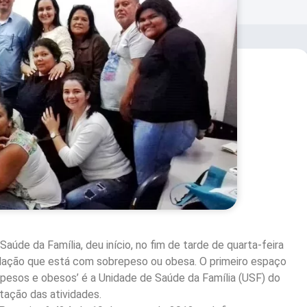
aúde da Família, deu início, no fim de tarde de quarta-feira
ulação que está com sobrepeso ou obesa. O primeiro espaço
epesos e obesos’ é a Unidade de Saúde da Família (USF) do
tação das atividades.