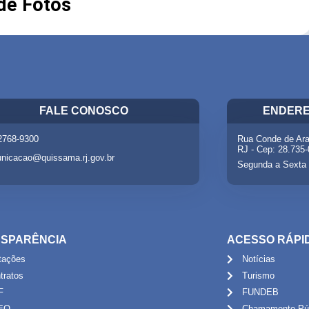
 de Fotos
FALE CONOSCO
ENDERE
 2768-9300
Rua Conde de Ara
RJ - Cep: 28.735
nicacao@quissama.rj.gov.br
Segunda a Sexta 
SPARÊNCIA
ACESSO RÁPI
itações
Notícias
tratos
Turismo
F
FUNDEB
EO
Chamamento Púb