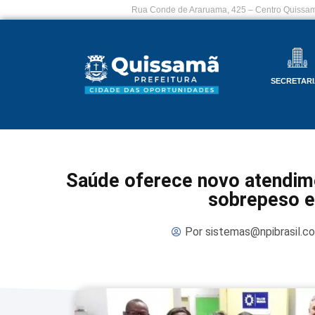
Rua Conde de Araruama, 425 – Centro Quissam
SECRETARI
Saúde oferece novo atendim
sobrepeso e
Por
sistemas@npibrasil.c