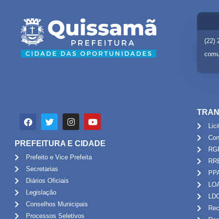
(22)
comu
TRAN
Lic
Con
PREFEITURA E CIDADE
RG
Prefeito e Vice Prefeita
RR
Secretarias
PP
Diários Oficiais
LO
Legislação
LD
Conselhos Municipais
Rec
Processos Seletivos