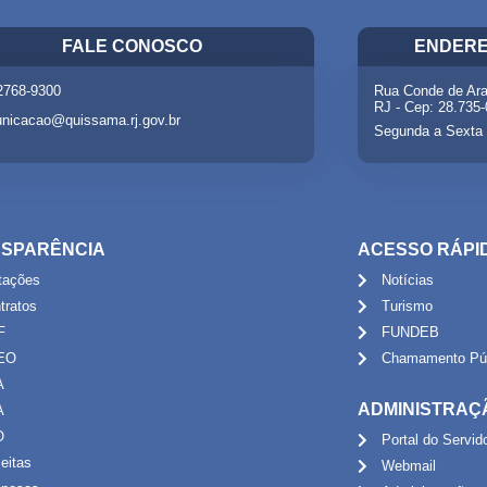
FALE CONOSCO
ENDERE
 2768-9300
Rua Conde de Ara
RJ - Cep: 28.735
nicacao@quissama.rj.gov.br
Segunda a Sexta 
SPARÊNCIA
ACESSO RÁPI
itações
Notícias
tratos
Turismo
F
FUNDEB
EO
Chamamento Púb
A
ADMINISTRAÇ
A
O
Portal do Servid
eitas
Webmail