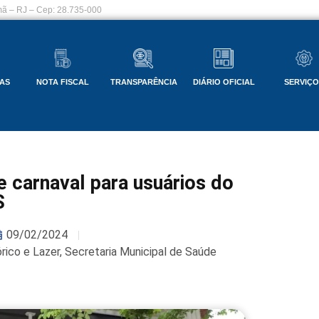
ã – RJ – Cep: 28.735-000
AS
NOTA FISCAL
TRANSPARÊNCIA
DIÁRIO OFICIAL
SERVIÇ
 carnaval para usuários do
S
09/02/2024
órico e Lazer
,
Secretaria Municipal de Saúde