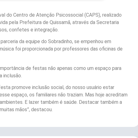
al do Centro de Atenção Psicossocial (CAPS), realizado
vida pela Prefeitura de Quissamã, através da Secretaria
isos, confetes e integração.
m parceria da equipe do Sobradinho, se empenhou em
úsica foi proporcionada por professores das oficinas de
 importância de festas não apenas como um espaço para
 inclusão.
festa promove inclusão social, do nosso usuário estar
esse espaço, os familiares não traziam. Mas hoje acreditam
s ambientes. E lazer também é saúde. Destacar também a
r muitas mãos”, destacou.