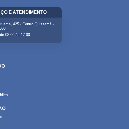
ÇO E ATENDIMENTO
ruama, 425 - Centro Quissamã -
-000
de 08:00 às 17:00
DO
lico
ÃO
or