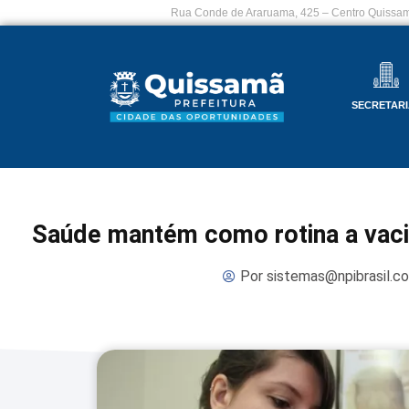
Rua Conde de Araruama, 425 – Centro Quissam
SECRETARI
Saúde mantém como rotina a vaci
Por
sistemas@npibrasil.c