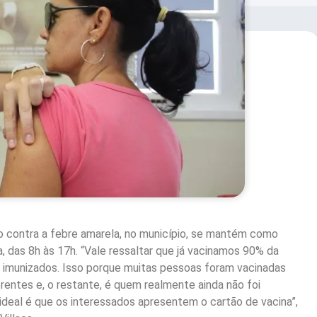
o contra a febre amarela, no município, se mantém como
, das 8h às 17h. “Vale ressaltar que já vacinamos 90% da
o imunizados. Isso porque muitas pessoas foram vacinadas
rentes e, o restante, é quem realmente ainda não foi
ideal é que os interessados apresentem o cartão de vacina”,