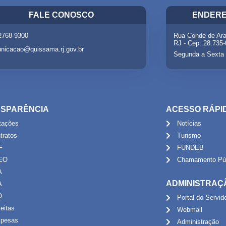
FALE CONOSCO
ENDERE
 2768-9300
Rua Conde de Ara
RJ - Cep: 28.735
nicacao@quissama.rj.gov.br
Segunda a Sexta 
SPARÊNCIA
ACESSO RÁPI
itações
Notícias
tratos
Turismo
F
FUNDEB
EO
Chamamento Púb
A
ADMINISTRAÇ
A
O
Portal do Servid
eitas
Webmail
pesas
Administração