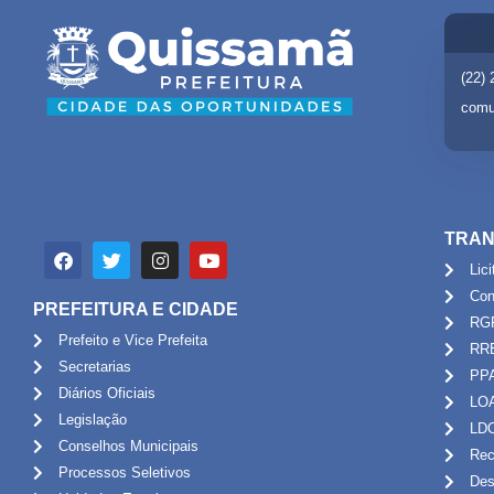
(22)
comu
TRAN
Lic
Con
PREFEITURA E CIDADE
RG
Prefeito e Vice Prefeita
RR
Secretarias
PP
Diários Oficiais
LO
Legislação
LD
Conselhos Municipais
Rec
Processos Seletivos
Des