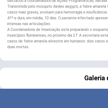
destacou a coordenadora de Ações Programáticas, Natália V
Transmitida pelo mosquito Aedes aegypti, a febre amarela
casos mais graves, evoluem para hemorragia e insuficiência
41º e dura, em média, 10 dias. O paciente infectado apres
intensas nas articulações.
A Coordenadoria de Imunização está preparando o esquema
municípios fluminenses, no próximo dia 27. A secretaria es
casos de febre amarela silvestre em humanos: dois casos 
duas mortes.
Galeria