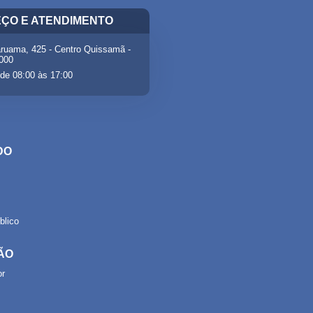
ÇO E ATENDIMENTO
ruama, 425 - Centro Quissamã -
-000
de 08:00 às 17:00
DO
lico
ÃO
or