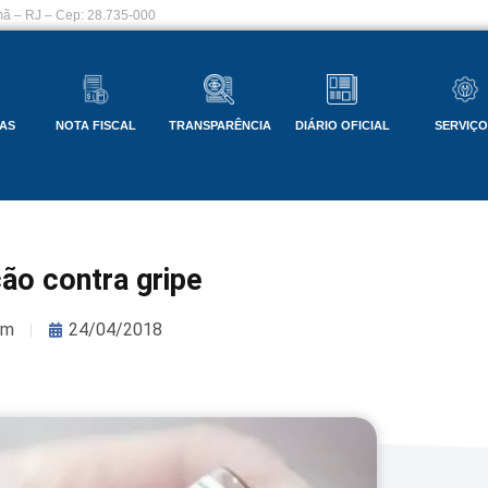
ã – RJ – Cep: 28.735-000
AS
NOTA FISCAL
TRANSPARÊNCIA
DIÁRIO OFICIAL
SERVIÇ
ção contra gripe
om
24/04/2018