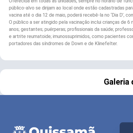
Oferecida em todas as unidades, sempre no horário de fu
público-alvo se dirijam ao local onde estão cadastradas par
vacina até o dia 12 de maio, poderá recebê-la no ‘Dia D’, c
O público a ser atingido pela vacinação inclui crianças de 
anos; gestantes; puérperas; profissionais da saúde; profe
e artrite reumatoide; imunossuprimidos, como pacientes co
portadores das síndromes de Down e de Klinefelter.
Galeria