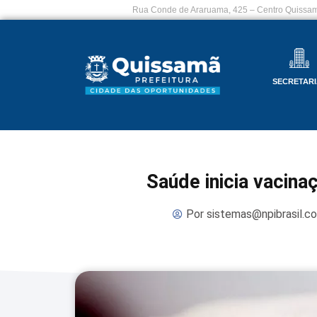
Rua Conde de Araruama, 425 – Centro Quissam
SECRETARI
Saúde inicia vacina
Por
sistemas@npibrasil.c