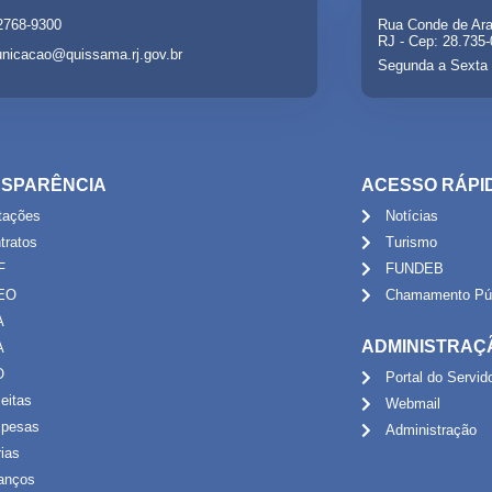
 2768-9300
Rua Conde de Ara
RJ - Cep: 28.735
nicacao@quissama.rj.gov.br
Segunda a Sexta 
SPARÊNCIA
ACESSO RÁPI
itações
Notícias
tratos
Turismo
F
FUNDEB
EO
Chamamento Púb
A
ADMINISTRAÇ
A
O
Portal do Servid
eitas
Webmail
pesas
Administração
rias
anços