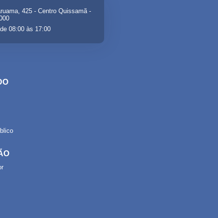
ruama, 425 - Centro Quissamã -
-000
de 08:00 às 17:00
DO
lico
ÃO
or