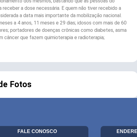
ncionamento dos mesmos, bastando que as pessoas do
a receber a dose necessária. E quem não tiver recebido a
onsiderada a data mais importante da mobilização nacional.
6 meses a 4 anos, 11 meses e 29 dias; idosos com mais de 60
ssores; portadores de doenças crônicas como diabetes, asma
m câncer que fazem quimioterapia e radioterapia;
 de Fotos
FALE CONOSCO
ENDERE