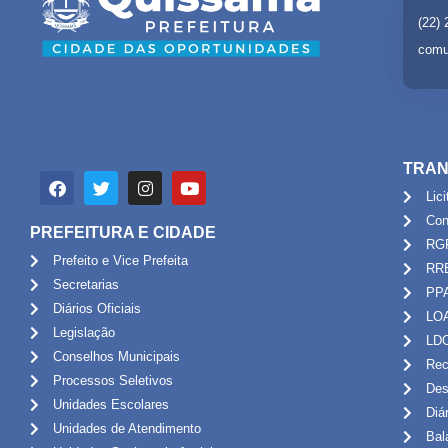
(22)
comu
TRAN
Lic
Con
PREFEITURA E CIDADE
RG
Prefeito e Vice Prefeita
RR
Secretarias
PP
Diários Oficiais
LO
Legislação
LD
Conselhos Municipais
Rec
Processos Seletivos
Des
Unidades Escolares
Diá
Unidades de Atendimento
Bal