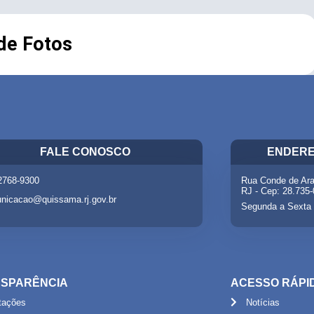
 de Fotos
FALE CONOSCO
ENDERE
 2768-9300
Rua Conde de Ara
RJ - Cep: 28.735
nicacao@quissama.rj.gov.br
Segunda a Sexta 
SPARÊNCIA
ACESSO RÁPI
itações
Notícias