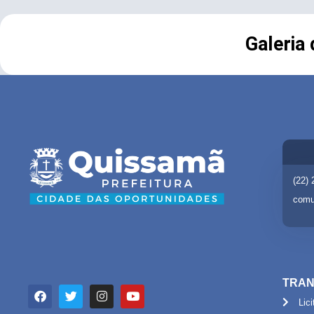
Galeria
(22)
comu
TRAN
Lic