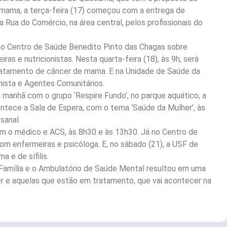
 mama, a terça-feira (17) começou com a entrega de
 Rua do Comércio, na área central, pelos profissionais do
o Centro de Saúde Benedito Pinto das Chagas sobre
s e nutricionistas. Nesta quarta-feira (18), às 9h, será
ratamento de câncer de mama. E na Unidade de Saúde da
nista e Agentes Comunitários.
da manhã com o grupo ‘Respire Fundo’, no parque aquático, a
ontece a Sala de Espera, com o tema ‘Saúde da Mulher’, às
sanal.
com o médico e ACS, às 8h30 e às 13h30. Já no Centro de
com enfermeiras e psicóloga. E, no sábado (21), a USF de
 e de sífilis.
 Família e o Ambulatório de Saúde Mental resultou em uma
 e aquelas que estão em tratamento, que vai acontecer na