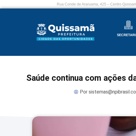
Rua Conde de Araruama, 425 – Centro Quissam
SECRETARI
Saúde continua com ações d
Por
sistemas@npibrasil.c