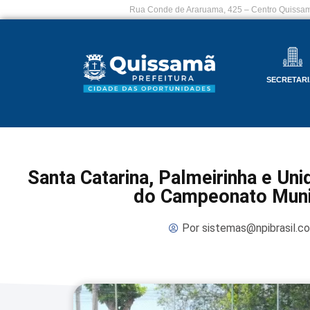
Rua Conde de Araruama, 425 – Centro Quissam
SECRETARI
Santa Catarina, Palmeirinha e Uni
do Campeonato Munic
Por
sistemas@npibrasil.c