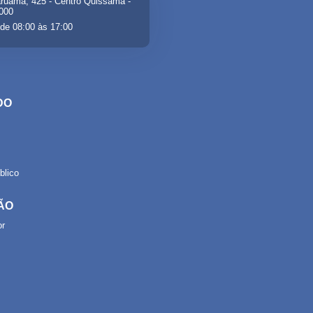
ruama, 425 - Centro Quissamã -
-000
de 08:00 às 17:00
DO
lico
ÃO
or