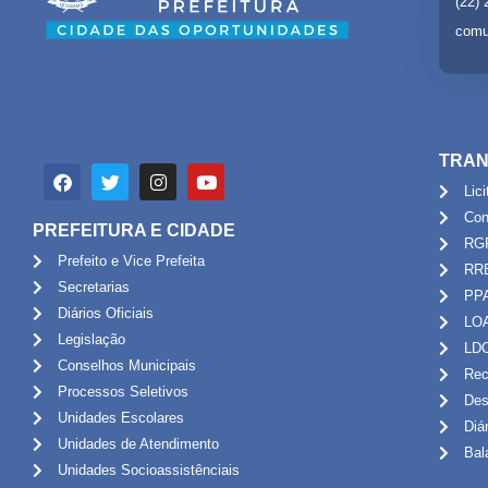
(22)
comu
TRAN
Lic
Con
PREFEITURA E CIDADE
RG
Prefeito e Vice Prefeita
RR
Secretarias
PP
Diários Oficiais
LO
Legislação
LD
Conselhos Municipais
Rec
Processos Seletivos
Des
Unidades Escolares
Diá
Unidades de Atendimento
Bal
Unidades Socioassistênciais