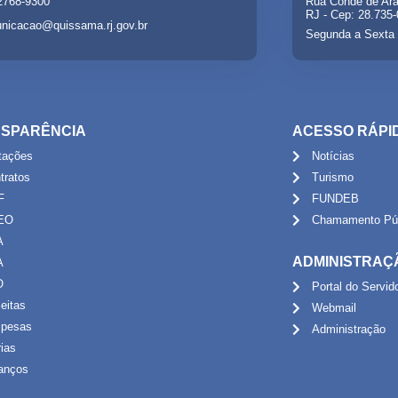
 2768-9300
Rua Conde de Ara
RJ - Cep: 28.735
nicacao@quissama.rj.gov.br
Segunda a Sexta 
SPARÊNCIA
ACESSO RÁPI
itações
Notícias
tratos
Turismo
F
FUNDEB
EO
Chamamento Púb
A
ADMINISTRAÇ
A
O
Portal do Servid
eitas
Webmail
pesas
Administração
rias
anços