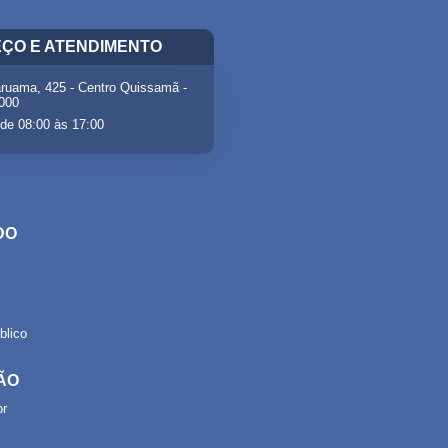
ÇO E ATENDIMENTO
ruama, 425 - Centro Quissamã -
-000
de 08:00 às 17:00
DO
lico
ÃO
or