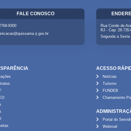
FALE CONOSCO
ENDERE
 2768-9300
Rua Conde de Ara
RJ - Cep: 28.735
nicacao@quissama.rj.gov.br
Segunda a Sexta 
SPARÊNCIA
ACESSO RÁPI
itações
Notícias
tratos
Turismo
F
FUNDEB
EO
Chamamento Púb
A
ADMINISTRAÇ
A
O
Portal do Servid
eitas
Webmail