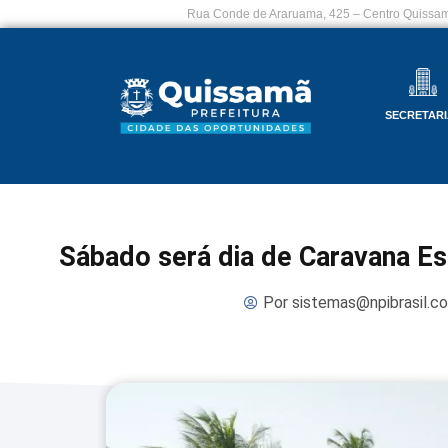
Rua Conde de Araruama, 425 – Centro Quissam
SECRETARI
Sábado será dia de Caravana Es
Por
sistemas@npibrasil.c