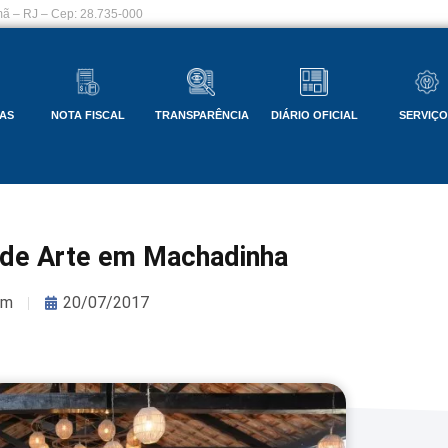
ã – RJ – Cep: 28.735-000
AS
NOTA FISCAL
TRANSPARÊNCIA
DIÁRIO OFICIAL
SERVIÇ
 de Arte em Machadinha
om
20/07/2017