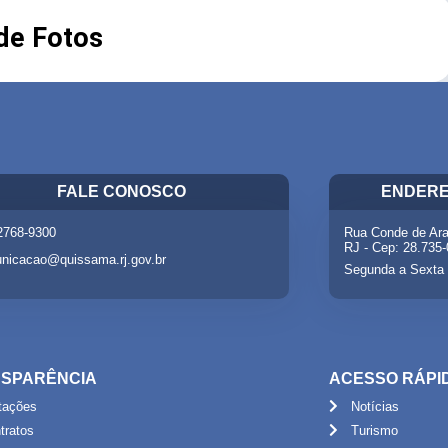
 de Fotos
FALE CONOSCO
ENDERE
 2768-9300
Rua Conde de Ara
RJ - Cep: 28.735
nicacao@quissama.rj.gov.br
Segunda a Sexta 
SPARÊNCIA
ACESSO RÁPI
itações
Notícias
tratos
Turismo