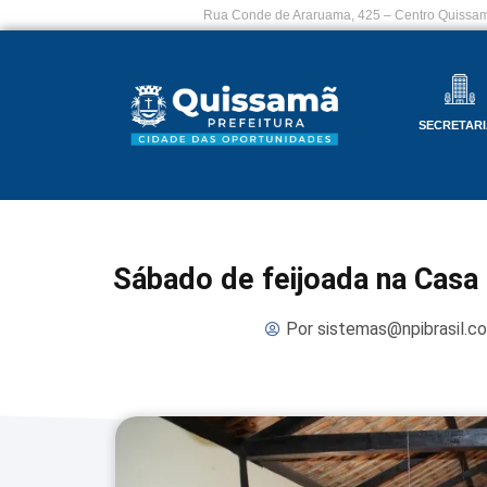
Rua Conde de Araruama, 425 – Centro Quissam
SECRETARI
Sábado de feijoada na Casa
Por
sistemas@npibrasil.c