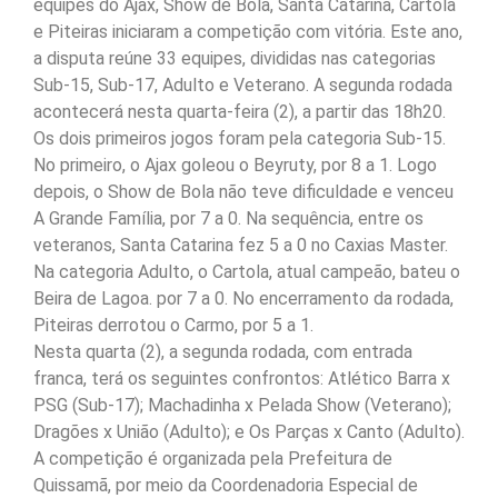
equipes do Ajax, Show de Bola, Santa Catarina, Cartola
e Piteiras iniciaram a competição com vitória. Este ano,
a disputa reúne 33 equipes, divididas nas categorias
Sub-15, Sub-17, Adulto e Veterano. A segunda rodada
acontecerá nesta quarta-feira (2), a partir das 18h20.
Os dois primeiros jogos foram pela categoria Sub-15.
No primeiro, o Ajax goleou o Beyruty, por 8 a 1. Logo
depois, o Show de Bola não teve dificuldade e venceu
A Grande Família, por 7 a 0. Na sequência, entre os
veteranos, Santa Catarina fez 5 a 0 no Caxias Master.
Na categoria Adulto, o Cartola, atual campeão, bateu o
Beira de Lagoa. por 7 a 0. No encerramento da rodada,
Piteiras derrotou o Carmo, por 5 a 1.
Nesta quarta (2), a segunda rodada, com entrada
franca, terá os seguintes confrontos: Atlético Barra x
PSG (Sub-17); Machadinha x Pelada Show (Veterano);
Dragões x União (Adulto); e Os Parças x Canto (Adulto).
A competição é organizada pela Prefeitura de
Quissamã, por meio da Coordenadoria Especial de