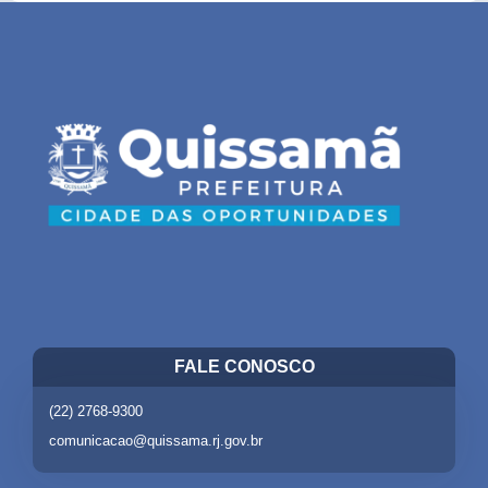
FALE CONOSCO
(22) 2768-9300
comunicacao@quissama.rj.gov.br