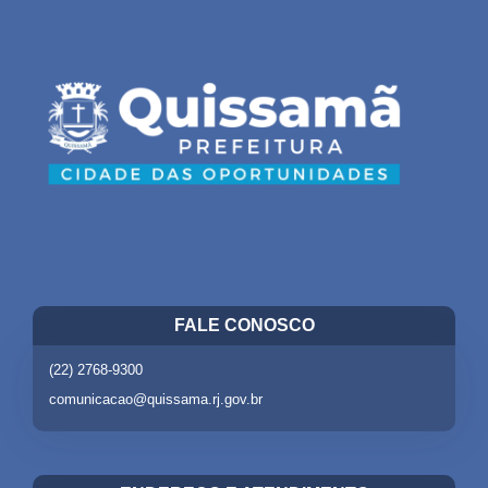
FALE CONOSCO
(22) 2768-9300
comunicacao@quissama.rj.gov.br