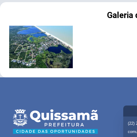
Galeria
(22)
comu