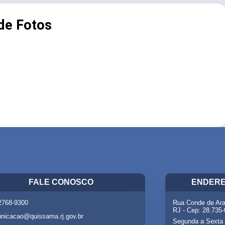
 de Fotos
FALE CONOSCO
ENDERE
 2768-9300
Rua Conde de Ara
RJ - Cep: 28.735
nicacao@quissama.rj.gov.br
Segunda a Sexta 