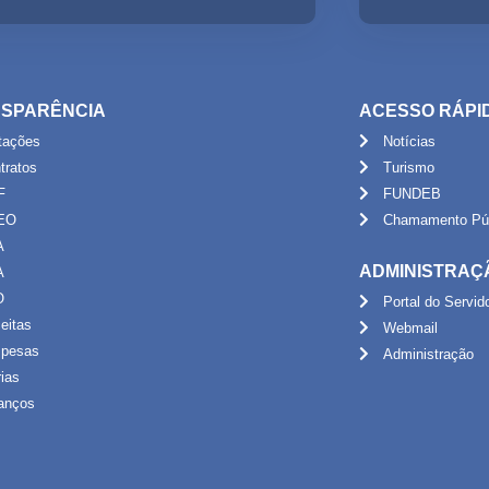
SPARÊNCIA
ACESSO RÁPI
itações
Notícias
tratos
Turismo
F
FUNDEB
EO
Chamamento Púb
A
ADMINISTRAÇ
A
O
Portal do Servid
eitas
Webmail
pesas
Administração
rias
anços