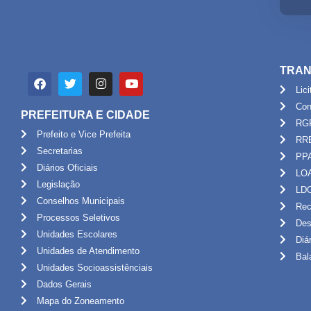
TRAN
Lic
Con
PREFEITURA E CIDADE
RG
Prefeito e Vice Prefeita
RR
Secretarias
PP
Diários Oficiais
LO
Legislação
LD
Conselhos Municipais
Rec
Processos Seletivos
Des
Unidades Escolares
Diá
Unidades de Atendimento
Bal
Unidades Socioassistênciais
Dados Gerais
Mapa do Zoneamento