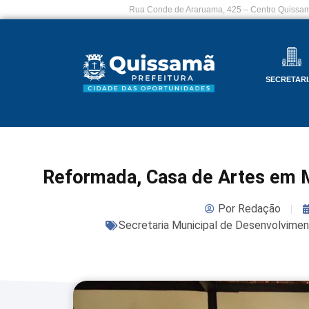
Rua Conde de Araruama, 425 – Centro Quissam
SECRETARI
Reformada, Casa de Artes em M
Por
Redação
Secretaria Municipal de Desenvolvime