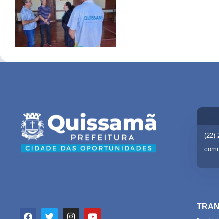
(22)
comu
TRAN