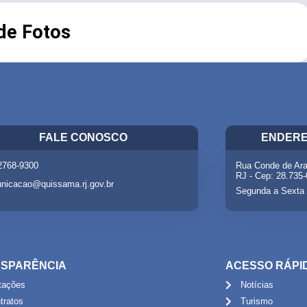
 de Fotos
FALE CONOSCO
ENDERE
 2768-9300
Rua Conde de Ara
RJ - Cep: 28.735
nicacao@quissama.rj.gov.br
Segunda a Sexta 
SPARÊNCIA
ACESSO RÁPI
itações
Notícias
tratos
Turismo