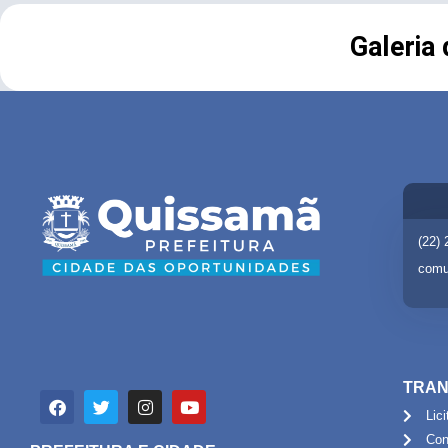
Galeria
(22)
comu
TRAN
Lic
Con