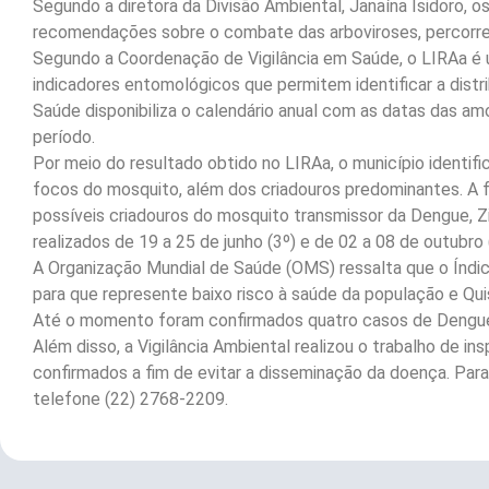
Segundo a diretora da Divisão Ambiental, Janaína Isidoro, o
recomendações sobre o combate das arboviroses, percorrend
Segundo a Coordenação de Vigilância em Saúde, o LIRAa é 
indicadores entomológicos que permitem identificar a distr
Saúde disponibiliza o calendário anual com as datas das 
período.
Por meio do resultado obtido no LIRAa, o município identif
focos do mosquito, além dos criadouros predominantes. A f
possíveis criadouros do mosquito transmissor da Dengue, 
realizados de 19 a 25 de junho (3º) e de 02 a 08 de outubro 
A Organização Mundial de Saúde (OMS) ressalta que o Índic
para que represente baixo risco à saúde da população e Q
Até o momento foram confirmados quatro casos de Dengue
Além disso, a Vigilância Ambiental realizou o trabalho de i
confirmados a fim de evitar a disseminação da doença. Para
telefone (22) 2768-2209.