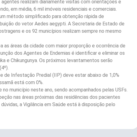
s agentes realizam diariamente visitas com orientações e
o, em média, 6 mil imóveis residenciais e comerciais.
um método simplificado para obtenção rápida de
ibuição do vetor Aedes aegypti. A Secretaria de Estado de
amostragens e os 92 municípios realizam sempre no mesmo
ica as áreas da cidade com maior proporção e ocorrência de
unção dos Agentes de Endemias é identificar e eliminar os
Zika e Chikungunya. Os próximos levantamentos serão
(4º).
e de Infestação Predial (IIP) deve estar abaixo de 1,0%
uissamã está com 0%.
 no município neste ano, sendo acompanhados pelas USFs.
nspeção nas áreas próximas das residências dos pacientes
 dúvidas, a Vigilância em Saúde está à disposição pelo