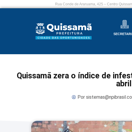
Rua Conde de Araruama, 425 – Centro Quissam
SECRETARI
Quissamã zera o índice de infe
abril
Por
sistemas@npibrasil.c