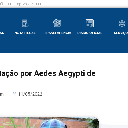
ã – RJ – Cep: 28.735-000
AS
NOTA FISCAL
TRANSPARÊNCIA
DIÁRIO OFICIAL
SERVIÇ
stação por Aedes Aegypti de
om
11/05/2022