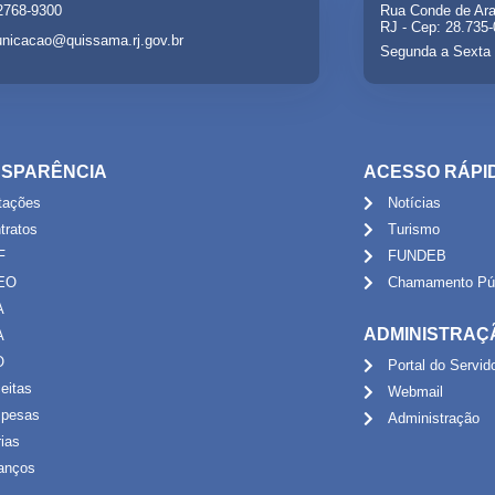
 2768-9300
Rua Conde de Ara
RJ - Cep: 28.735
nicacao@quissama.rj.gov.br
Segunda a Sexta 
SPARÊNCIA
ACESSO RÁPI
itações
Notícias
tratos
Turismo
F
FUNDEB
EO
Chamamento Púb
A
ADMINISTRAÇ
A
O
Portal do Servid
eitas
Webmail
pesas
Administração
rias
anços