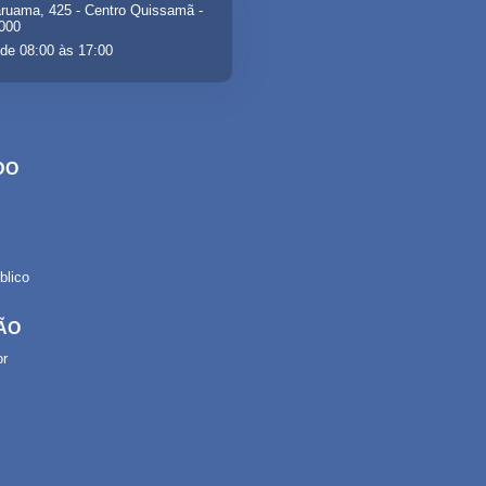
ruama, 425 - Centro Quissamã -
-000
de 08:00 às 17:00
DO
lico
ÃO
or