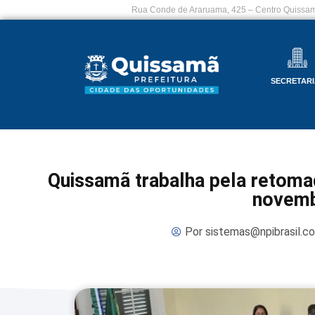
Rua Conde de Araruama, 425 – Centro Quissam
SECRETARI
Quissamã trabalha pela retomad
novem
Por
sistemas@npibrasil.c