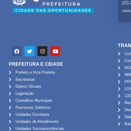
(22)
comu
TRAN
Lic
Con
PREFEITURA E CIDADE
RG
Prefeito e Vice Prefeita
RR
Secretarias
PP
Diários Oficiais
LO
Legislação
LD
Conselhos Municipais
Rec
Processos Seletivos
Des
Unidades Escolares
Diá
Unidades de Atendimento
Bal
Unidades Socioassistênciais