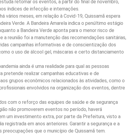
estuda retomar os eventos, a partir do final de novembro,
nos índices de infecção e internações.
á vários meses, em relação à Covid-19, Quissamã espera
eira Verde. A Bandeira Amarela indica o penúltimo estágio
enquanto a Bandeira Verde aponta para o menor risco de
e a reunião foi a manutenção das recomendações sanitárias,
vidas campanhas informativas e de conscientização dos
como o uso de álcool gel, máscaras e certo distanciamento
pandemia ainda é uma realidade para qual as pessoas
ra pretende realizar campanhas educativas e de
e aos grupos econômicos relacionados às atividades, como o
rofissionais envolvidos na organização dos eventos, dentre
dos com o reforço das equipes de saúde e de segurança
egião não promoverem eventos no período, haverá
m um investimento extra, por parte da Prefeitura, visto a
a registrada em anos anteriores. Garantir a segurança e a
 das preocupações que o município de Quissamã tem.