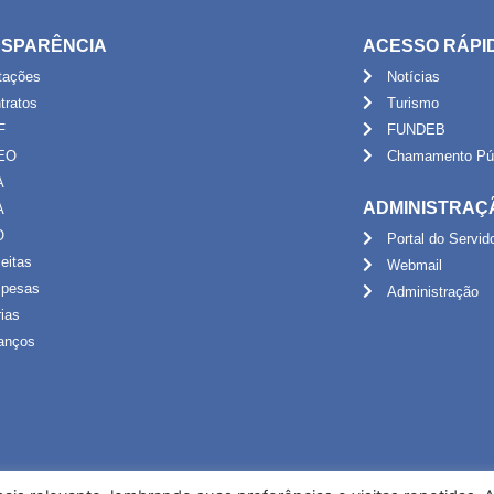
SPARÊNCIA
ACESSO RÁPI
itações
Notícias
tratos
Turismo
F
FUNDEB
EO
Chamamento Púb
A
ADMINISTRAÇ
A
O
Portal do Servid
eitas
Webmail
pesas
Administração
rias
anços