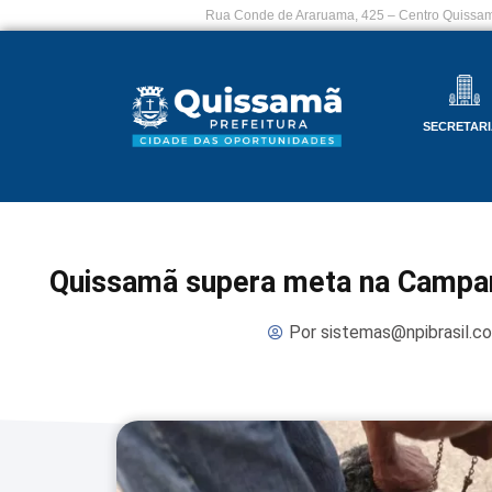
Rua Conde de Araruama, 425 – Centro Quissam
SECRETARI
Quissamã supera meta na Campan
Por
sistemas@npibrasil.c