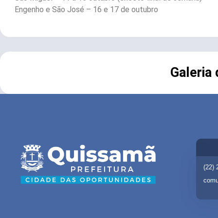
Engenho e São José – 16 e 17 de outubro
Galeria
(22)
comu