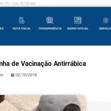
ã – RJ – Cep: 28.735-000
AS
NOTA FISCAL
TRANSPARÊNCIA
DIÁRIO OFICIAL
SERVIÇ
ha de Vacinação Antirrábica
om
02/10/2018