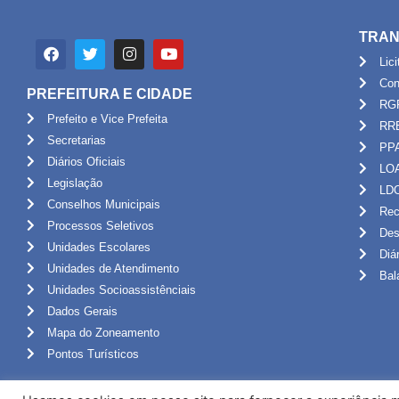
TRAN
Lic
Con
PREFEITURA E CIDADE
RG
Prefeito e Vice Prefeita
RR
Secretarias
PP
Diários Oficiais
LO
Legislação
LD
Conselhos Municipais
Rec
Processos Seletivos
Des
Unidades Escolares
Diá
Unidades de Atendimento
Bal
Unidades Socioassistênciais
Dados Gerais
Mapa do Zoneamento
Pontos Turísticos