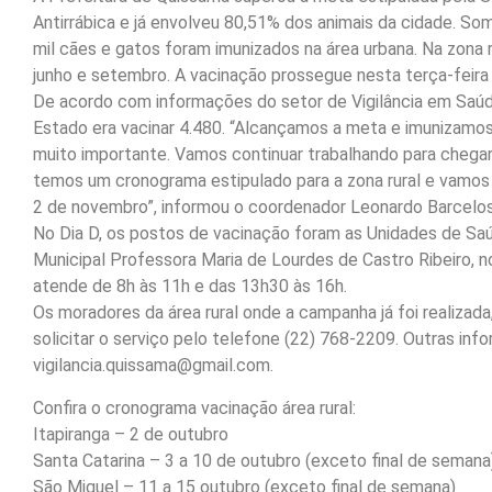
Antirrábica e já envolveu 80,51% dos animais da cidade. Som
mil cães e gatos foram imunizados na área urbana. Na zona 
junho e setembro. A vacinação prossegue nesta terça-feira (
De acordo com informações do setor de Vigilância em Saúd
Estado era vacinar 4.480. “Alcançamos a meta e imunizamos 
muito importante. Vamos continuar trabalhando para chegar 
temos um cronograma estipulado para a zona rural e vamos d
2 de novembro”, informou o coordenador Leonardo Barcelo
No Dia D, os postos de vacinação foram as Unidades de Saúd
Municipal Professora Maria de Lourdes de Castro Ribeiro, no
atende de 8h às 11h e das 13h30 às 16h.
Os moradores da área rural onde a campanha já foi realiza
solicitar o serviço pelo telefone (22) 768-2209. Outras i
vigilancia.quissama@gmail.com.
Confira o cronograma vacinação área rural:
Itapiranga – 2 de outubro
Santa Catarina – 3 a 10 de outubro (exceto final de semana
São Miguel – 11 a 15 outubro (exceto final de semana)