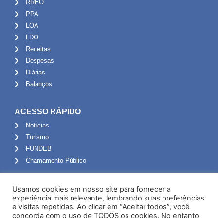
RREO
PPA
LOA
LDO
Receitas
Despesas
Diárias
Balanços
ACESSO RÁPIDO
Notícias
Turismo
FUNDEB
Chamamento Público
ADMINISTRAÇÃO
Usamos cookies em nosso site para fornecer a
Portal do Servidor
experiência mais relevante, lembrando suas preferências
e visitas repetidas. Ao clicar em “Aceitar todos”, você
Webmail
concorda com o uso de TODOS os cookies. No entanto,