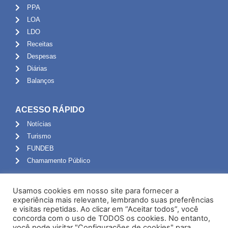
PPA
LOA
LDO
Receitas
Despesas
Diárias
Balanços
ACESSO RÁPIDO
Notícias
Turismo
FUNDEB
Chamamento Público
ADMINISTRAÇÃO
Usamos cookies em nosso site para fornecer a
Portal do Servidor
experiência mais relevante, lembrando suas preferências
e visitas repetidas. Ao clicar em “Aceitar todos”, você
Webmail
concorda com o uso de TODOS os cookies. No entanto,
Administração
você pode visitar "Configurações de cookies" para