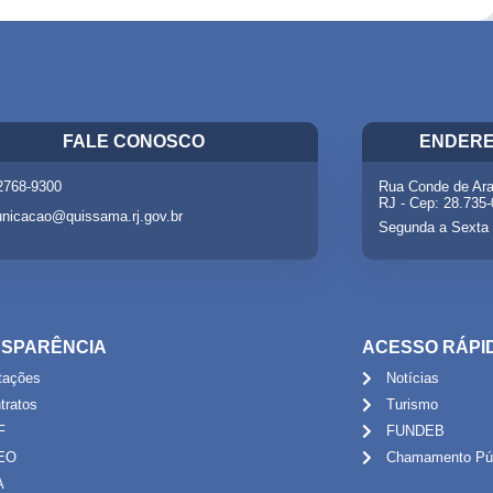
FALE CONOSCO
ENDERE
 2768-9300
Rua Conde de Ara
RJ - Cep: 28.735
nicacao@quissama.rj.gov.br
Segunda a Sexta 
SPARÊNCIA
ACESSO RÁPI
itações
Notícias
tratos
Turismo
F
FUNDEB
EO
Chamamento Púb
A