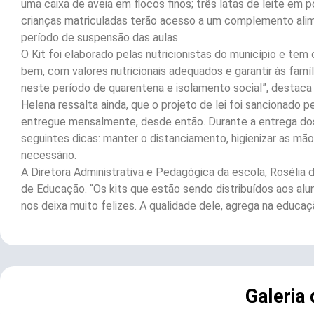
uma caixa de aveia em flocos finos; três latas de leite em p
crianças matriculadas terão acesso a um complemento alime
período de suspensão das aulas.
O Kit foi elaborado pelas nutricionistas do município e tem
bem, com valores nutricionais adequados e garantir às famíl
neste período de quarentena e isolamento social”, destaca
Helena ressalta ainda, que o projeto de lei foi sancionado
entregue mensalmente, desde então. Durante a entrega dos 
seguintes dicas: manter o distanciamento, higienizar as mã
necessário.
A Diretora Administrativa e Pedagógica da escola, Rosélia 
de Educação. “Os kits que estão sendo distribuídos aos alu
nos deixa muito felizes. A qualidade dele, agrega na educaçã
Galeria