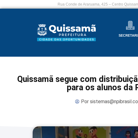
Rua Conde de Araruama, 425 – Centro Quissam
SECRETARI
Quissamã segue com distribuiçã
para os alunos da 
Por
sistemas@npibrasil.c