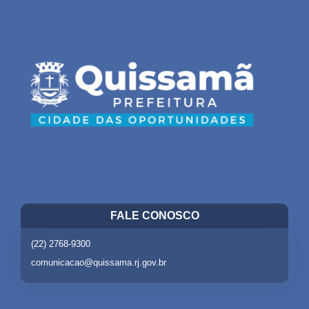
FALE CONOSCO
(22) 2768-9300
comunicacao@quissama.rj.gov.br