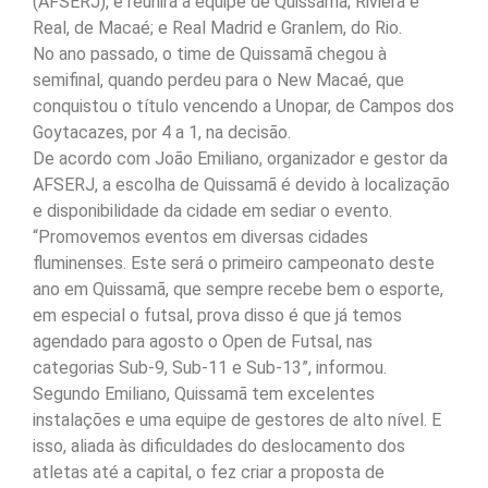
(AFSERJ), e reunirá a equipe de Quissamã; Riviera e
Real, de Macaé; e Real Madrid e Granlem, do Rio.
No ano passado, o time de Quissamã chegou à
semifinal, quando perdeu para o New Macaé, que
conquistou o título vencendo a Unopar, de Campos dos
Goytacazes, por 4 a 1, na decisão.
De acordo com João Emiliano, organizador e gestor da
AFSERJ, a escolha de Quissamã é devido à localização
e disponibilidade da cidade em sediar o evento.
“Promovemos eventos em diversas cidades
fluminenses. Este será o primeiro campeonato deste
ano em Quissamã, que sempre recebe bem o esporte,
em especial o futsal, prova disso é que já temos
agendado para agosto o Open de Futsal, nas
categorias Sub-9, Sub-11 e Sub-13”, informou.
Segundo Emiliano, Quissamã tem excelentes
instalações e uma equipe de gestores de alto nível. E
isso, aliada às dificuldades do deslocamento dos
atletas até a capital, o fez criar a proposta de