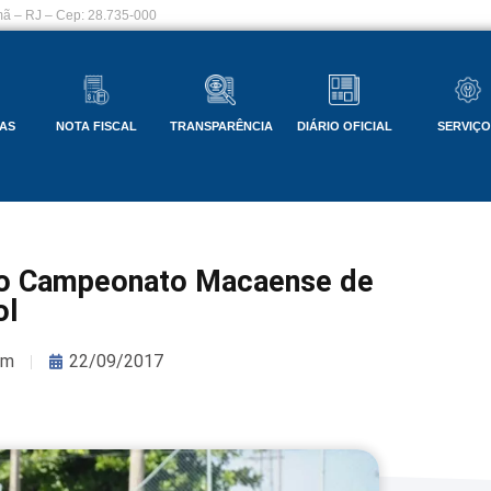
ã – RJ – Cep: 28.735-000
AS
NOTA FISCAL
TRANSPARÊNCIA
DIÁRIO OFICIAL
SERVIÇ
do Campeonato Macaense de
ol
om
22/09/2017