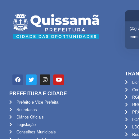
(22)
comu
TRAN
Lic
Con
PREFEITURA E CIDADE
RG
Prefeito e Vice Prefeita
RR
Secretarias
PP
Diários Oficiais
LO
Legislação
LD
Conselhos Municipais
Rec