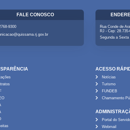
FALE CONOSCO
ENDERE
 2768-9300
Rua Conde de Ara
RJ - Cep: 28.735
nicacao@quissama.rj.gov.br
Segunda a Sexta 
SPARÊNCIA
ACESSO RÁPI
itações
Notícias
tratos
Turismo
F
FUNDEB
EO
Chamamento Púb
A
ADMINISTRAÇ
A
O
Portal do Servid
eitas
Webmail