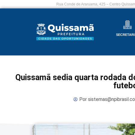
Rua Conde de Araruama, 425 – Centro Quissam
SECRETARI
Quissamã sedia quarta rodada 
futeb
Por
sistemas@npibrasil.c