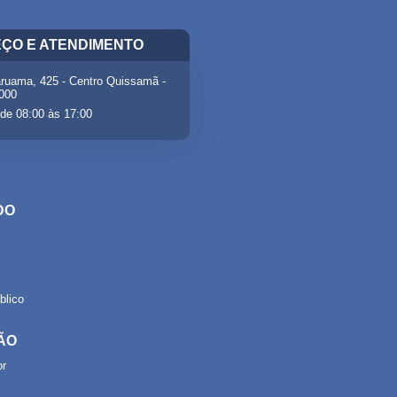
ÇO E ATENDIMENTO
ruama, 425 - Centro Quissamã -
-000
de 08:00 às 17:00
DO
lico
ÃO
or