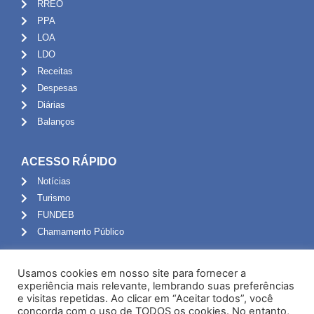
RREO
PPA
LOA
LDO
Receitas
Despesas
Diárias
Balanços
ACESSO RÁPIDO
Notícias
Turismo
FUNDEB
Chamamento Público
ADMINISTRAÇÃO
Usamos cookies em nosso site para fornecer a
Portal do Servidor
experiência mais relevante, lembrando suas preferências
e visitas repetidas. Ao clicar em “Aceitar todos”, você
Webmail
concorda com o uso de TODOS os cookies. No entanto,