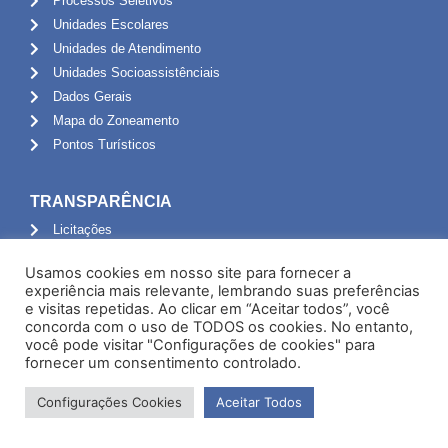
Processos Seletivos
Unidades Escolares
Unidades de Atendimento
Unidades Socioassistênciais
Dados Gerais
Mapa do Zoneamento
Pontos Turísticos
TRANSPARÊNCIA
Licitações
Contratos
Usamos cookies em nosso site para fornecer a
RGF
experiência mais relevante, lembrando suas preferências
RREO
e visitas repetidas. Ao clicar em “Aceitar todos”, você
concorda com o uso de TODOS os cookies. No entanto,
PPA
você pode visitar "Configurações de cookies" para
LOA
fornecer um consentimento controlado.
LDO
Receitas
Configurações Cookies
Aceitar Todos
Despesas
Diárias