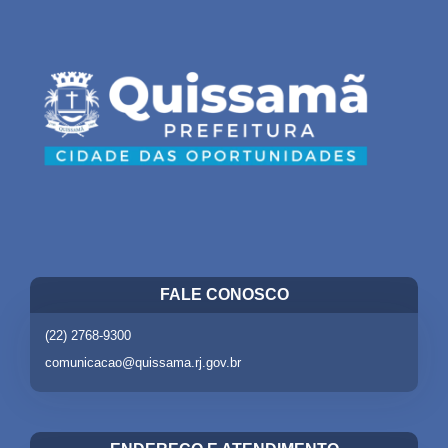
FALE CONOSCO
(22) 2768-9300
comunicacao@quissama.rj.gov.br