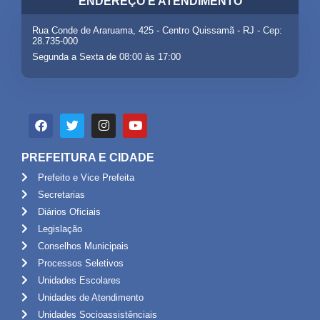
ENDEREÇO E ATENDIMENTO
Rua Conde de Araruama, 425 - Centro Quissamã - RJ - Cep:
28.735-000
Segunda a Sexta de 08:00 às 17:00
PREFEITURA E CIDADE
Prefeito e Vice Prefeita
Secretarias
Diários Oficiais
Legislação
Conselhos Municipais
Processos Seletivos
Unidades Escolares
Unidades de Atendimento
Unidades Socioassistênciais