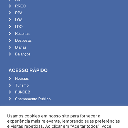
RREO
PPA
LOA
LDO
Receitas
Despesas
Diárias
Balanços
ACESSO RÁPIDO
Notícias
Turismo
FUNDEB
Chamamento Público
ADMINISTRAÇÃO
Usamos cookies em nosso site para fornecer a
Portal do Servidor
experiência mais relevante, lembrando suas preferências
e visitas repetidas. Ao clicar em “Aceitar todos”, você
Webmail