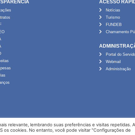
SPARÊNCIA
ACESSO RÁPI
itações
Notícias
tratos
Turismo
F
FUNDEB
EO
Chamamento Púb
A
ADMINISTRAÇ
A
O
Portal do Servid
eitas
Webmail
pesas
Administração
rias
anços
is relevante, lembrando suas preferências e visitas repetidas. 
S os cookies. No entanto, você pode visitar "Configurações de