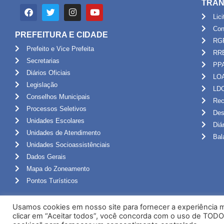
TRAN
Lic
Con
PREFEITURA E CIDADE
RG
Prefeito e Vice Prefeita
RR
Secretarias
PP
Diários Oficiais
LO
Legislação
LD
Conselhos Municipais
Rec
Processos Seletivos
Des
Unidades Escolares
Diá
Unidades de Atendimento
Bal
Unidades Socioassistênciais
Dados Gerais
Mapa do Zoneamento
Pontos Turísticos
Usamos cookies em nosso site para fornecer a experiência ma
clicar em “Aceitar todos”, você concorda com o uso de TODO