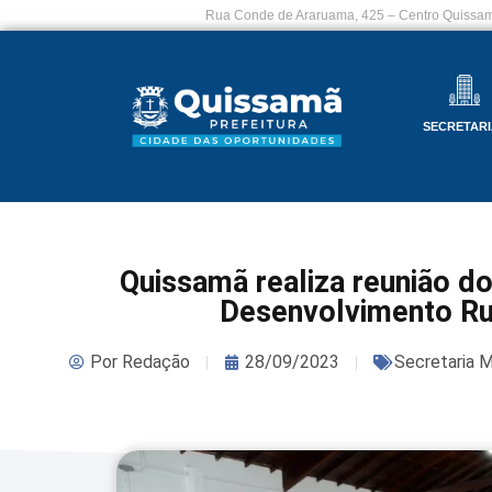
Rua Conde de Araruama, 425 – Centro Quissam
SECRETARI
Quissamã realiza reunião d
Desenvolvimento Ru
Por
Redação
28/09/2023
Secretaria M