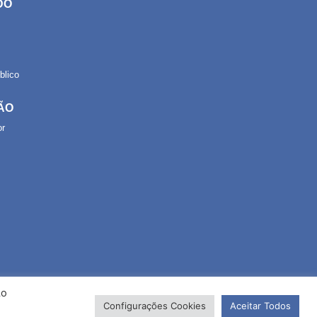
DO
lico
ÃO
or
Ao
Configurações Cookies
Aceitar Todos