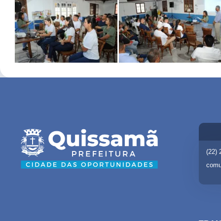
(22)
comu