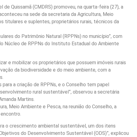
l de Quissamã (CMDRS) promoveu, na quarta-feira (27), a
aconteceu na sede da secretaria da Agricultura, Meio
tulares e suplentes, proprietários rurais, técnicos da
culares do Patrimônio Natural (RPPNs) no município”, com
 do Núcleo de RPPNs do Instituto Estadual do Ambiente
izar e mobilizar os proprietários que possuem imóveis rurais
vação da biodiversidade e do meio ambiente, com a
s.
s para a criação de RPPNs, e o Conselho tem papel
esenvolvimento rural sustentável”, observou a secretária
 Amanda Martins.
tura, Meio Ambiente e Pesca, na reunião do Conselho, a
 encontro.
ara o crescimento ambiental sustentável, um dos itens
 Objetivos do Desenvolvimento Sustentável (ODS)”, explicou