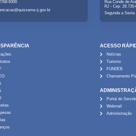
 2768-9300
Rua Conde de Ara
RJ - Cep: 28.735
nicacao@quissama.rj.gov.br
Segunda a Sexta 
SPARÊNCIA
ACESSO RÁPI
itações
Notícias
tratos
Turismo
F
FUNDEB
EO
Chamamento Púb
A
ADMINISTRAÇ
A
O
Portal do Servid
eitas
Webmail
pesas
Administração
rias
anços