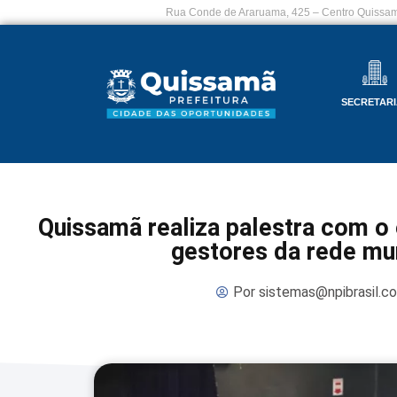
Rua Conde de Araruama, 425 – Centro Quissam
SECRETARI
Quissamã realiza palestra com o 
gestores da rede mun
Por
sistemas@npibrasil.c