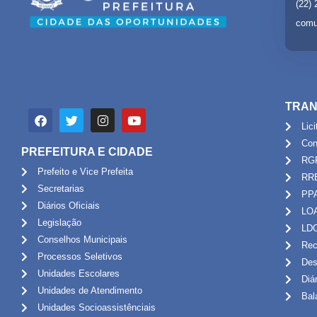
(22)
comu
TRAN
Lic
Con
PREFEITURA E CIDADE
RG
Prefeito e Vice Prefeita
RR
Secretarias
PP
Diários Oficiais
LO
Legislação
LD
Conselhos Municipais
Rec
Processos Seletivos
Des
Unidades Escolares
Diá
Unidades de Atendimento
Bal
Unidades Socioassistênciais