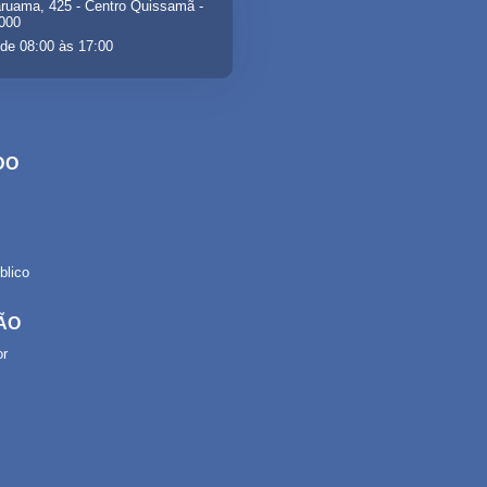
ruama, 425 - Centro Quissamã -
-000
de 08:00 às 17:00
DO
lico
ÃO
or