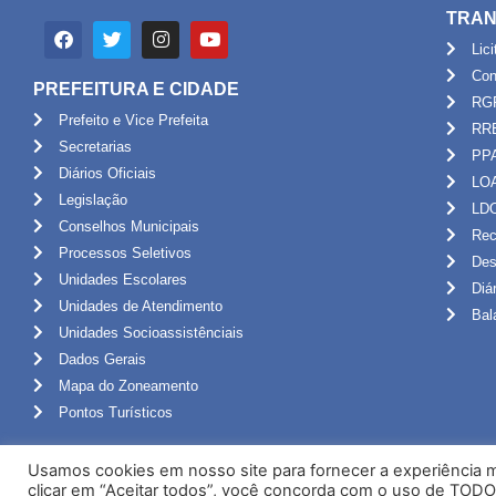
TRAN
Lic
Con
PREFEITURA E CIDADE
RG
Prefeito e Vice Prefeita
RR
Secretarias
PP
Diários Oficiais
LO
Legislação
LD
Conselhos Municipais
Rec
Processos Seletivos
Des
Unidades Escolares
Diá
Unidades de Atendimento
Bal
Unidades Socioassistênciais
Dados Gerais
Mapa do Zoneamento
Pontos Turísticos
Usamos cookies em nosso site para fornecer a experiência ma
clicar em “Aceitar todos”, você concorda com o uso de TODO