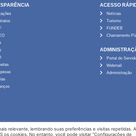
SPARÊNCIA
ACESSO RÁPI
itações
Notícias
tratos
Turismo
F
FUNDEB
EO
Chamamento Púb
A
ADMINISTRAÇ
A
O
Portal do Servid
eitas
Webmail
pesas
Administração
rias
anços
is relevante, lembrando suas preferências e visitas repetidas. 
S os cookies. No entanto, você pode visitar "Configurações de