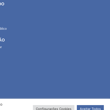
DO
lico
ÃO
or
Ao
Configurações Cookies
Aceitar Todos