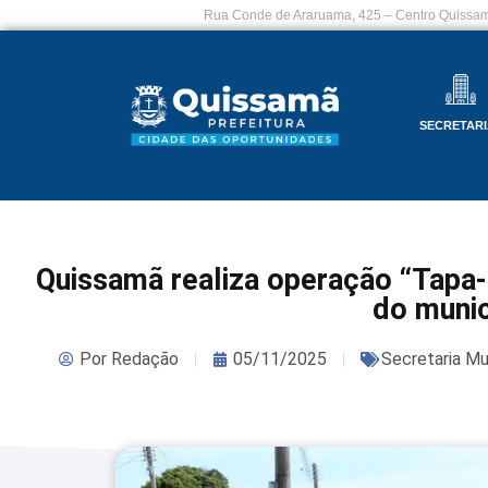
Rua Conde de Araruama, 425 – Centro Quissam
SECRETARI
Quissamã realiza operação “Tapa
do munic
Por
Redação
05/11/2025
Secretaria Mu