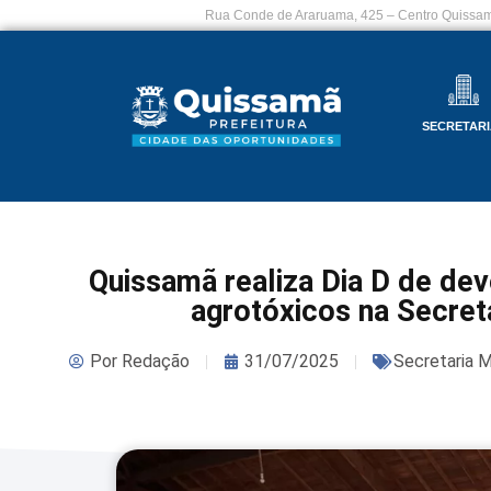
Rua Conde de Araruama, 425 – Centro Quissam
SECRETARI
Quissamã realiza Dia D de de
agrotóxicos na Secreta
Por
Redação
31/07/2025
Secretaria M