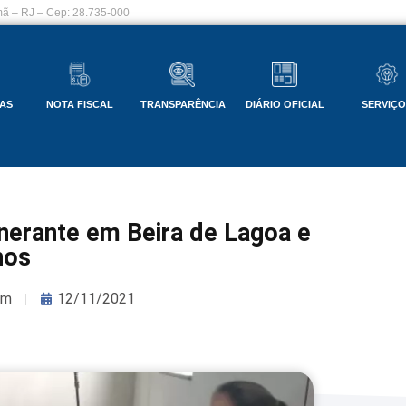
ã – RJ – Cep: 28.735-000
AS
NOTA FISCAL
TRANSPARÊNCIA
DIÁRIO OFICIAL
SERVIÇ
inerante em Beira de Lagoa e
hos
om
12/11/2021