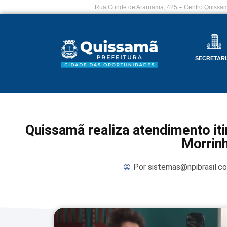
Rua Conde de Araruama, 425 – Centro Quissam
SECRETARI
Quissamã realiza atendimento it
Morrin
Por
sistemas@npibrasil.c