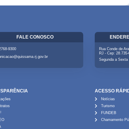
FALE CONOSCO
ENDERE
 2768-9300
Rua Conde de Ara
RJ - Cep: 28.735
nicacao@quissama.rj.gov.br
Segunda a Sexta 
SPARÊNCIA
ACESSO RÁPI
itações
Notícias
tratos
Turismo
F
FUNDEB
EO
Chamamento Púb
A