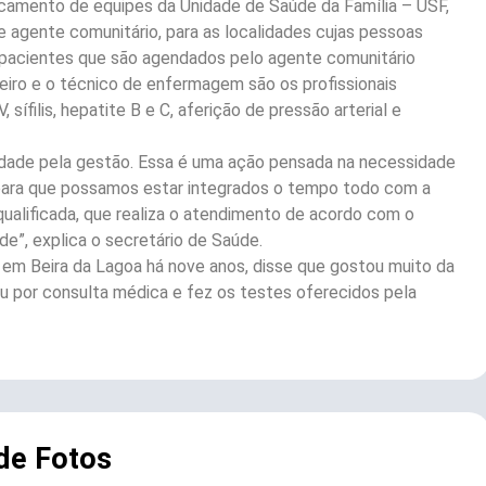
ocamento de equipes da Unidade de Saúde da Família – USF,
 agente comunitário, para as localidades cujas pessoas
 pacientes que são agendados pelo agente comunitário
iro e o técnico de enfermagem são os profissionais
sífilis, hepatite B e C, aferição de pressão arterial e
idade pela gestão. Essa é uma ação pensada na necessidade
, para que possamos estar integrados o tempo todo com a
ualificada, que realiza o atendimento de acordo com o
e”, explica o secretário de Saúde.
e em Beira da Lagoa há nove anos, disse que gostou muito da
sou por consulta médica e fez os testes oferecidos pela
 de Fotos