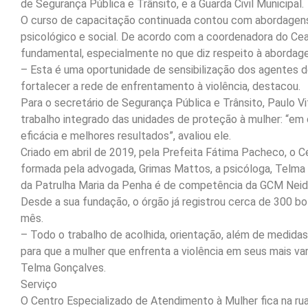
de Segurança Pública e Trânsito, e a Guarda Civil Municipal.
O curso de capacitação continuada contou com abordagens a 
psicológico e social. De acordo com a coordenadora do Ceam
fundamental, especialmente no que diz respeito à abordage
– Esta é uma oportunidade de sensibilização dos agentes d
fortalecer a rede de enfrentamento à violência, destacou.
Para o secretário de Segurança Pública e Trânsito, Paulo Vi
trabalho integrado das unidades de proteção à mulher: “em
eficácia e melhores resultados”, avaliou ele.
Criado em abril de 2019, pela Prefeita Fátima Pacheco, 
formada pela advogada, Grimas Mattos, a psicóloga, Telma G
da Patrulha Maria da Penha é de competência da GCM Neid
Desde a sua fundação, o órgão já registrou cerca de 300 bo
mês.
– Todo o trabalho de acolhida, orientação, além de medida
para que a mulher que enfrenta a violência em seus mais vari
Telma Gonçalves.
Serviço
O Centro Especializado de Atendimento à Mulher fica na ru