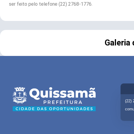
ser feito pelo telefone (22) 2768-1776.
Galeria
(22)
comu