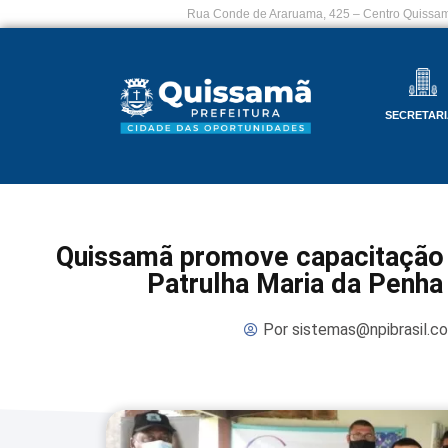
Rua Conde de Araruama, 425 – Centro Quissam
SECRETARI
Quissamã promove capacitação 
Patrulha Maria da Penha
Por
sistemas@npibrasil.c