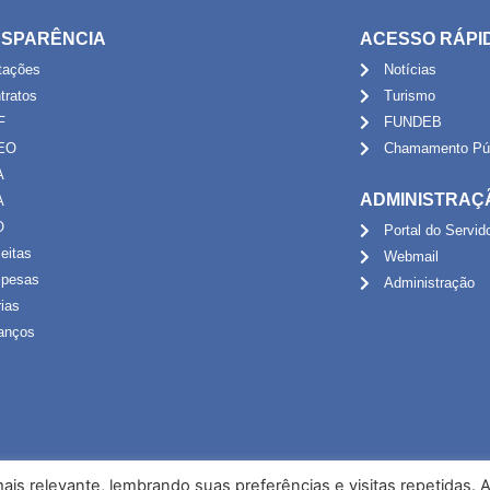
SPARÊNCIA
ACESSO RÁPI
itações
Notícias
tratos
Turismo
F
FUNDEB
EO
Chamamento Púb
A
ADMINISTRAÇ
A
O
Portal do Servid
eitas
Webmail
pesas
Administração
rias
anços
is relevante, lembrando suas preferências e visitas repetidas. 