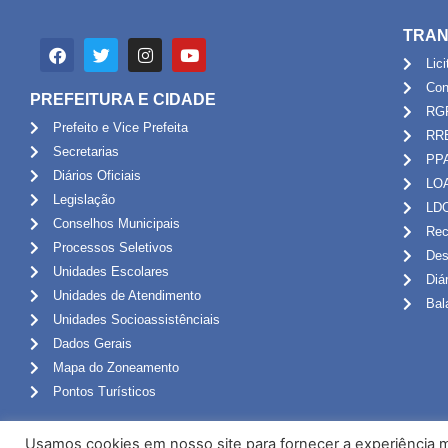
TRAN
Lic
Con
PREFEITURA E CIDADE
RG
Prefeito e Vice Prefeita
RR
Secretarias
PP
Diários Oficiais
LO
Legislação
LD
Conselhos Municipais
Rec
Processos Seletivos
Des
Unidades Escolares
Diá
Unidades de Atendimento
Bal
Unidades Socioassistênciais
Dados Gerais
Mapa do Zoneamento
Pontos Turísticos
Usamos cookies em nosso site para fornecer a experiência ma