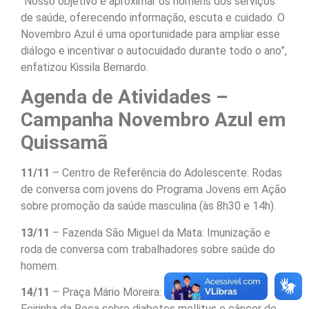
“Nosso objetivo é aproximar os homens dos serviços
de saúde, oferecendo informação, escuta e cuidado. O
Novembro Azul é uma oportunidade para ampliar esse
diálogo e incentivar o autocuidado durante todo o ano”,
enfatizou Kissila Bernardo.
Agenda de Atividades –
Campanha Novembro Azul em
Quissamã
11/11
– Centro de Referência do Adolescente: Rodas
de conversa com jovens do Programa Jovens em Ação
sobre promoção da saúde masculina (às 8h30 e 14h).
13/11
– Fazenda São Miguel da Mata: Imunização e
roda de conversa com trabalhadores sobre saúde do
homem.
14/11
– Praça Mário Moreira: Ação educativa na
Feirinha da Roça sobre diabetes mellitus e câncer de