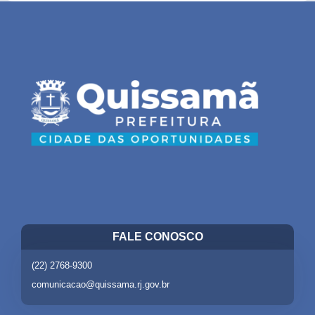
FALE CONOSCO
(22) 2768-9300
comunicacao@quissama.rj.gov.br