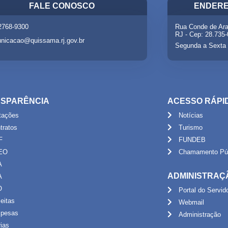
FALE CONOSCO
ENDERE
 2768-9300
Rua Conde de Ara
RJ - Cep: 28.735
nicacao@quissama.rj.gov.br
Segunda a Sexta 
SPARÊNCIA
ACESSO RÁPI
itações
Notícias
tratos
Turismo
F
FUNDEB
EO
Chamamento Púb
A
ADMINISTRAÇ
A
O
Portal do Servid
eitas
Webmail
pesas
Administração
rias