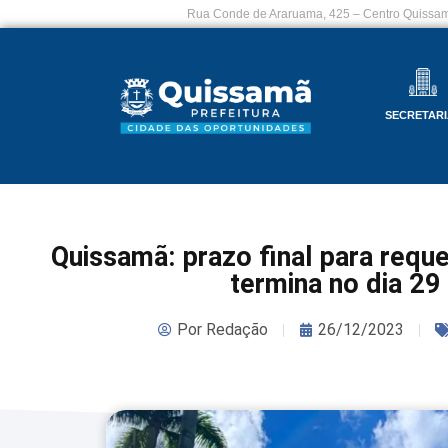
Rua Conde de Araruama, 425 – Centro Quissam
SECRETARI
Quissamã: prazo final para requ
termina no dia 2
Por
Redação
26/12/2023