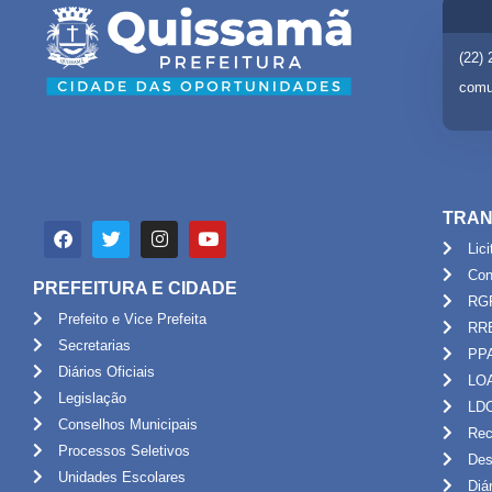
(22)
comu
TRAN
Lic
Con
PREFEITURA E CIDADE
RG
Prefeito e Vice Prefeita
RR
Secretarias
PP
Diários Oficiais
LO
Legislação
LD
Conselhos Municipais
Rec
Processos Seletivos
Des
Unidades Escolares
Diá