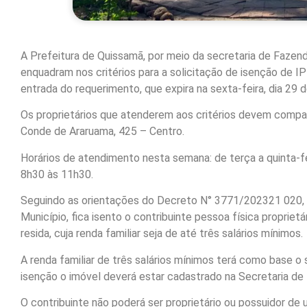
A Prefeitura de Quissamã, por meio da secretaria de Fazend
enquadram nos critérios para a solicitação de isenção de I
entrada do requerimento, que expira na sexta-feira, dia 29
Os proprietários que atenderem aos critérios devem compar
Conde de Araruama, 425 – Centro.
Horários de atendimento nesta semana: de terça a quinta-f
8h30 às 11h30.
Seguindo as orientações do Decreto N° 3771/202321 020, pu
Município, fica isento o contribuinte pessoa física propriet
resida, cuja renda familiar seja de até três salários mínimos.
A renda familiar de três salários mínimos terá como base o 
isenção o imóvel deverá estar cadastrado na Secretaria de
O contribuinte não poderá ser proprietário ou possuidor d