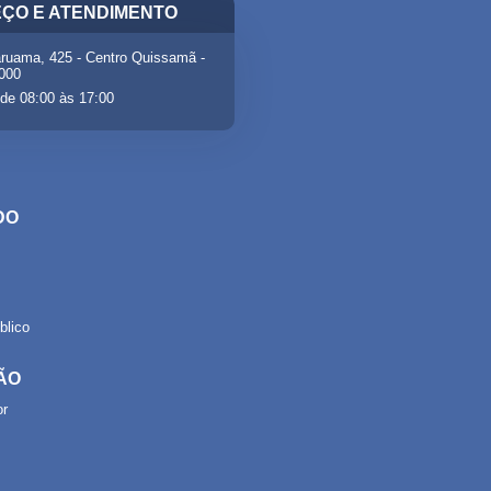
ÇO E ATENDIMENTO
ruama, 425 - Centro Quissamã -
-000
de 08:00 às 17:00
DO
lico
ÃO
or