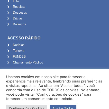
LDO
Receitas
Despesas
Diárias
Balanços
ACESSO RÁPIDO
Notícias
Turismo
FUNDEB
Chamamento Público
ADMINISTRAÇÃO
Usamos cookies em nosso site para fornecer a
Portal do Servidor
experiência mais relevante, lembrando suas preferências
e visitas repetidas. Ao clicar em “Aceitar todos”, você
Webmail
concorda com o uso de TODOS os cookies. No entanto,
Administração
você pode visitar "Configurações de cookies" para
fornecer um consentimento controlado.
Configurações Cookies
Aceitar Todos