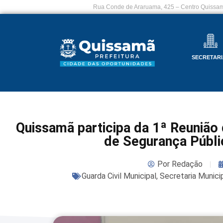
Rua Conde de Araruama, 425 – Centro Quissam
SECRETARI
Quissamã participa da 1ª Reunião
de Segurança Públ
Por
Redação
Guarda Civil Municipal
,
Secretaria Munici