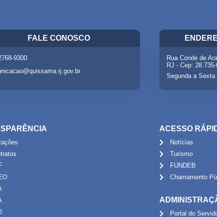
FALE CONOSCO
ENDERE
 2768-9300
Rua Conde de Ara
RJ - Cep: 28.735
nicacao@quissama.rj.gov.br
Segunda a Sexta 
SPARÊNCIA
ACESSO RÁPI
itações
Notícias
tratos
Turismo
F
FUNDEB
EO
Chamamento Púb
A
ADMINISTRAÇ
A
O
Portal do Servid