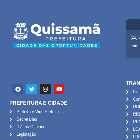
(22)
comu
TRAN
Lic
Con
PREFEITURA E CIDADE
RG
Prefeito e Vice Prefeita
RR
Secretarias
PP
Diários Oficiais
LO
Legislação
LD