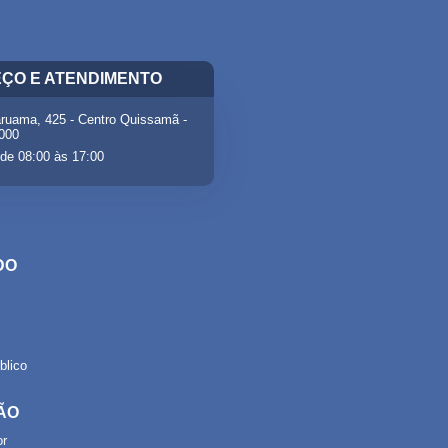
ÇO E ATENDIMENTO
ruama, 425 - Centro Quissamã -
-000
de 08:00 às 17:00
DO
lico
ÃO
or