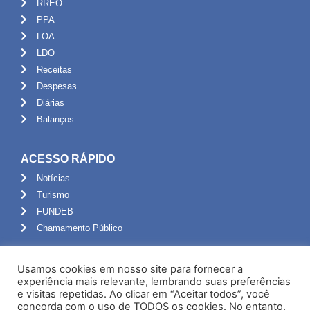
RREO
PPA
LOA
LDO
Receitas
Despesas
Diárias
Balanços
ACESSO RÁPIDO
Notícias
Turismo
FUNDEB
Chamamento Público
ADMINISTRAÇÃO
Usamos cookies em nosso site para fornecer a
Portal do Servidor
experiência mais relevante, lembrando suas preferências
e visitas repetidas. Ao clicar em “Aceitar todos”, você
Webmail
concorda com o uso de TODOS os cookies. No entanto,