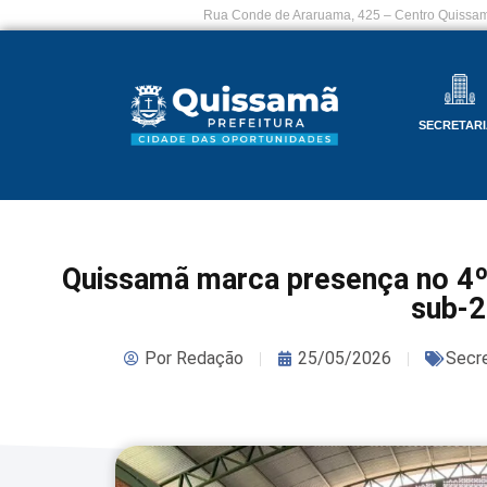
Rua Conde de Araruama, 425 – Centro Quissam
SECRETARI
Quissamã marca presença no 4º 
sub-
Por
Redação
25/05/2026
Secre