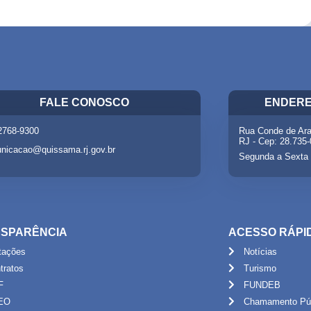
FALE CONOSCO
ENDERE
 2768-9300
Rua Conde de Ara
RJ - Cep: 28.735
nicacao@quissama.rj.gov.br
Segunda a Sexta 
SPARÊNCIA
ACESSO RÁPI
itações
Notícias
tratos
Turismo
F
FUNDEB
EO
Chamamento Púb