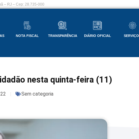
ã – RJ – Cep: 28.735-000
AS
NOTA FISCAL
TRANSPARÊNCIA
DIÁRIO OFICIAL
SERVIÇ
idadão nesta quinta-feira (11)
022
Sem categoria