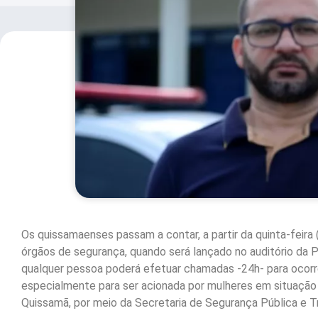
Os quissamaenses passam a contar, a partir da quinta-fei
órgãos de segurança, quando será lançado no auditório da Pr
qualquer pessoa poderá efetuar chamadas -24h- para ocor
especialmente para ser acionada por mulheres em situação d
Quissamã, por meio da Secretaria de Segurança Pública e Tr