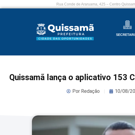
Rua Conde de Araruama, 425 – Centro Quissam
SECRETARI
Quissamã lança o aplicativo 153 C
Por
Redação
10/08/2