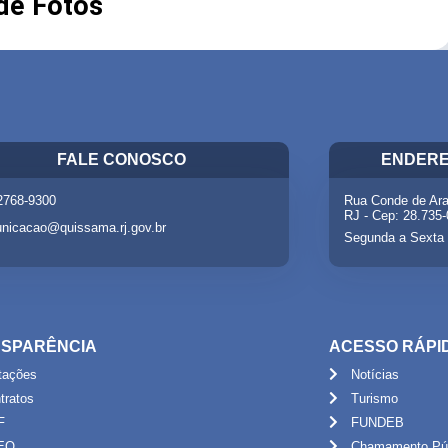
 de Fotos
FALE CONOSCO
ENDERE
 2768-9300
Rua Conde de Ara
RJ - Cep: 28.735
nicacao@quissama.rj.gov.br
Segunda a Sexta 
SPARÊNCIA
ACESSO RÁPI
itações
Notícias
tratos
Turismo
F
FUNDEB
EO
Chamamento Púb