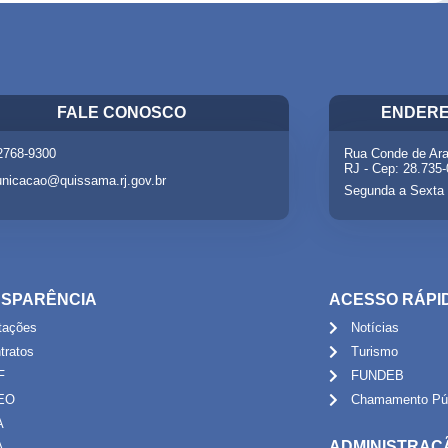
FALE CONOSCO
ENDERE
 2768-9300
Rua Conde de Ara
RJ - Cep: 28.735
nicacao@quissama.rj.gov.br
Segunda a Sexta 
SPARÊNCIA
ACESSO RÁPI
itações
Notícias
tratos
Turismo
F
FUNDEB
EO
Chamamento Púb
A
ADMINISTRAÇ
A