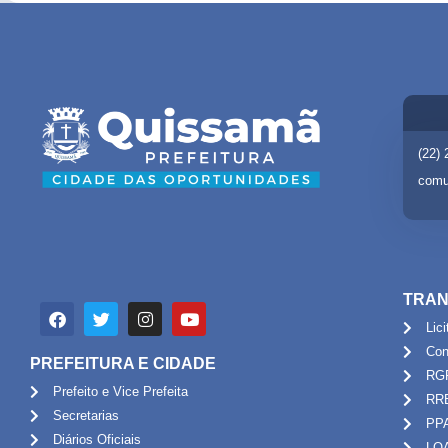
(22)
comu
TRAN
Lic
Con
PREFEITURA E CIDADE
RG
Prefeito e Vice Prefeita
RR
Secretarias
PP
Diários Oficiais
LO