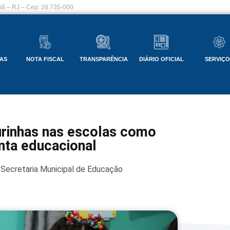
ã – RJ – Cep: 28.735-000
AS
NOTA FISCAL
TRANSPARÊNCIA
DIÁRIO OFICIAL
SERVIÇ
urinhas nas escolas como
nta educacional
Secretaria Municipal de Educação