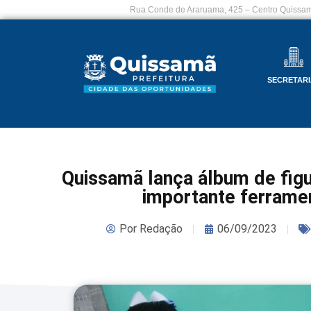
Rua Conde de Araruama, 425 – Centro Quissam
SECRETARI
Quissamã lança álbum de fig
importante ferrame
Por
Redação
06/09/2023