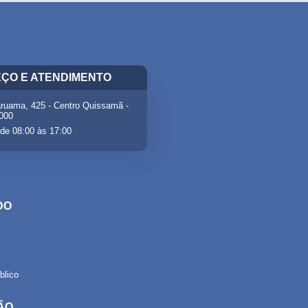
ÇO E ATENDIMENTO
ruama, 425 - Centro Quissamã -
-000
de 08:00 às 17:00
DO
lico
ÃO