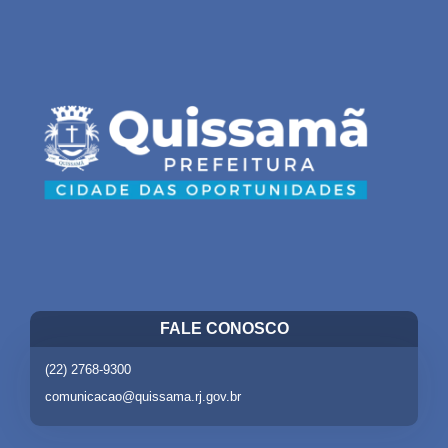
FALE CONOSCO
(22) 2768-9300
comunicacao@quissama.rj.gov.br