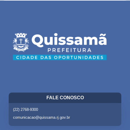
FALE CONOSCO
(22) 2768-9300
comunicacao@quissama.rj.gov.br