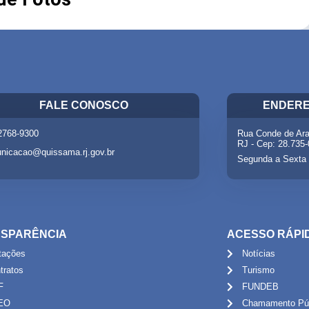
FALE CONOSCO
ENDERE
 2768-9300
Rua Conde de Ara
RJ - Cep: 28.735
nicacao@quissama.rj.gov.br
Segunda a Sexta 
SPARÊNCIA
ACESSO RÁPI
itações
Notícias
tratos
Turismo
F
FUNDEB
EO
Chamamento Púb