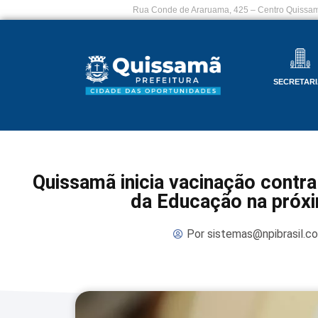
Rua Conde de Araruama, 425 – Centro Quissam
SECRETARI
Quissamã inicia vacinação contra
da Educação na próxi
Por
sistemas@npibrasil.c