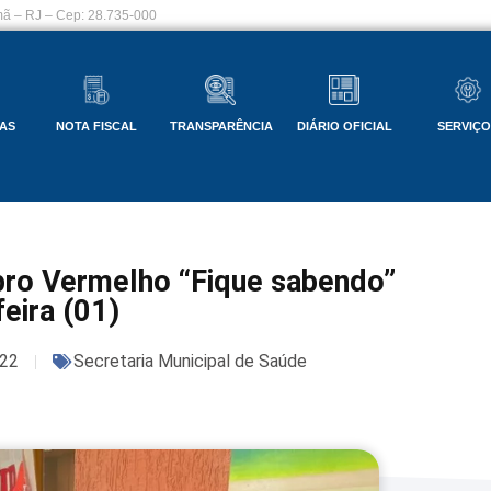
ã – RJ – Cep: 28.735-000
AS
NOTA FISCAL
TRANSPARÊNCIA
DIÁRIO OFICIAL
SERVIÇ
ro Vermelho “Fique sabendo”
feira (01)
22
Secretaria Municipal de Saúde