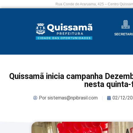
Rua Conde de Araruama, 425 – Centro Quissam
SECRETARI
Quissamã inicia campanha Dezemb
nesta quinta-
Por
sistemas@npibrasil.com
02/12/20