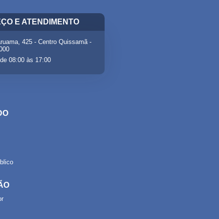
ÇO E ATENDIMENTO
ruama, 425 - Centro Quissamã -
-000
de 08:00 às 17:00
DO
lico
ÃO
or