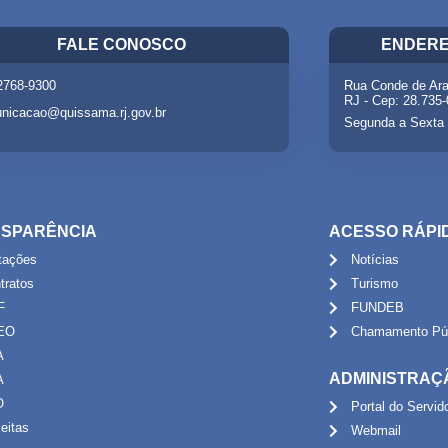
FALE CONOSCO
ENDERE
 2768-9300
Rua Conde de Ara
RJ - Cep: 28.735
nicacao@quissama.rj.gov.br
Segunda a Sexta 
SPARÊNCIA
ACESSO RÁPI
itações
Notícias
tratos
Turismo
F
FUNDEB
EO
Chamamento Púb
A
ADMINISTRAÇ
A
O
Portal do Servid
eitas
Webmail