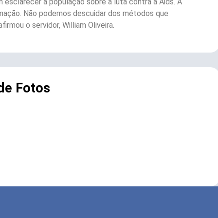
esclarecer a população sobre a luta contra a Aids. A
ormação. Não podemos descuidar dos métodos que
rmou o servidor, William Oliveira.
 de Fotos