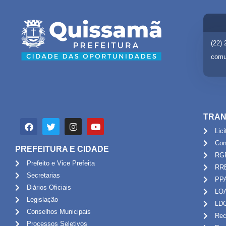
(22)
comu
TRAN
Lic
Con
PREFEITURA E CIDADE
RG
Prefeito e Vice Prefeita
RR
Secretarias
PP
Diários Oficiais
LO
Legislação
LD
Conselhos Municipais
Rec
Processos Seletivos