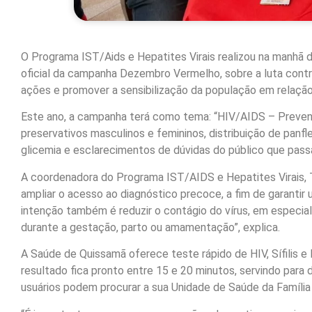
O Programa IST/Aids e Hepatites Virais realizou na manhã des
oficial da campanha Dezembro Vermelho, sobre a luta contra o
ações e promover a sensibilização da população em relação
Este ano, a campanha terá como tema: “HIV/AIDS – Prevenir
preservativos masculinos e femininos, distribuição de panfl
glicemia e esclarecimentos de dúvidas do público que passa
A coordenadora do Programa IST/AIDS e Hepatites Virais, T
ampliar o acesso ao diagnóstico precoce, a fim de garantir
intenção também é reduzir o contágio do vírus, em especial 
durante a gestação, parto ou amamentação”, explica.
A Saúde de Quissamã oferece teste rápido de HIV, Sífilis e
resultado fica pronto entre 15 e 20 minutos, servindo para di
usuários podem procurar a sua Unidade de Saúde da Família 