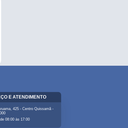
ÇO E ATENDIMENTO
ruama, 425 - Centro Quissamã -
-000
de 08:00 às 17:00