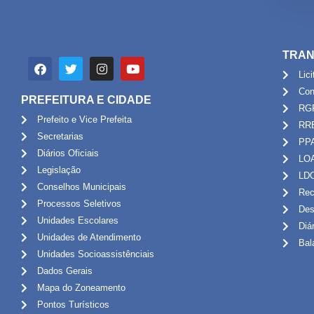
TRAN
Lic
Con
PREFEITURA E CIDADE
RG
Prefeito e Vice Prefeita
RR
Secretarias
PP
Diários Oficiais
LO
Legislação
LD
Conselhos Municipais
Rec
Processos Seletivos
Des
Unidades Escolares
Diá
Unidades de Atendimento
Bal
Unidades Socioassistênciais
Dados Gerais
Mapa do Zoneamento
Pontos Turísticos