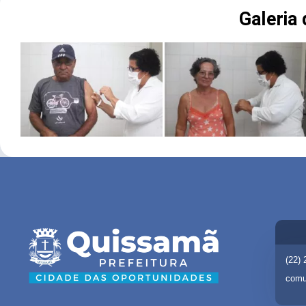
Galeria
(22)
comu