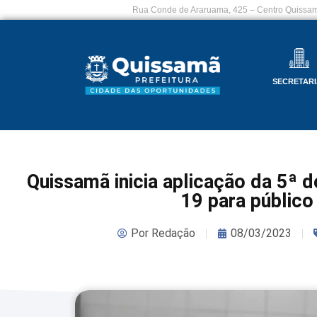
Rua Conde de Araruama, 425 – Centro Quissam
SECRETARI
Quissamã inicia aplicação da 5ª d
19 para público
Por
Redação
08/03/2023