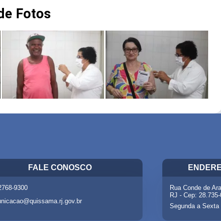
 de Fotos
FALE CONOSCO
ENDERE
 2768-9300
Rua Conde de Ara
RJ - Cep: 28.735
nicacao@quissama.rj.gov.br
Segunda a Sexta 