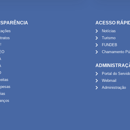
SPARÊNCIA
ACESSO RÁPI
itações
Notícias
tratos
Turismo
F
FUNDEB
EO
Chamamento Púb
A
ADMINISTRAÇ
A
O
Portal do Servid
eitas
Webmail
pesas
Administração
rias
anços