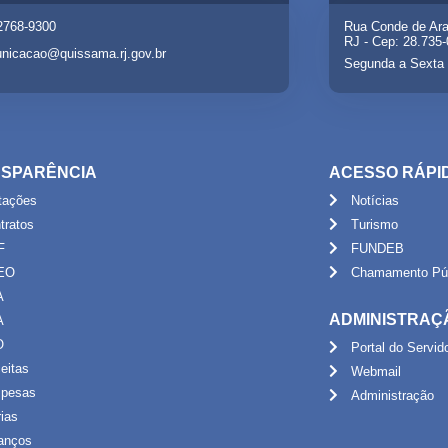
 2768-9300
Rua Conde de Ara
RJ - Cep: 28.735
nicacao@quissama.rj.gov.br
Segunda a Sexta 
SPARÊNCIA
ACESSO RÁPI
itações
Notícias
tratos
Turismo
F
FUNDEB
EO
Chamamento Púb
A
ADMINISTRAÇ
A
O
Portal do Servid
eitas
Webmail
pesas
Administração
rias
anços