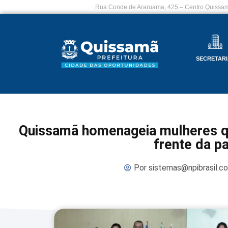
Rua Conde de Araruama, 425 – Centro Quissam
SECRETARI
Quissamã homenageia mulheres qu
frente da p
Por
sistemas@npibrasil.c