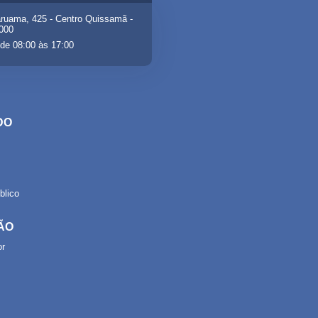
ruama, 425 - Centro Quissamã -
-000
de 08:00 às 17:00
DO
lico
ÃO
or