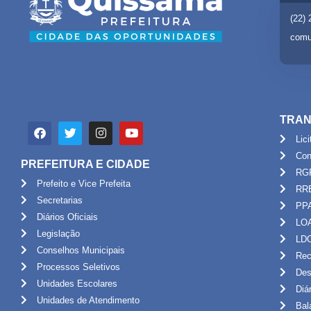
(22)
comu
TRAN
Lic
Con
PREFEITURA E CIDADE
RG
Prefeito e Vice Prefeita
RR
Secretarias
PP
Diários Oficiais
LO
Legislação
LD
Conselhos Municipais
Rec
Processos Seletivos
Des
Unidades Escolares
Diá
Unidades de Atendimento
Bal