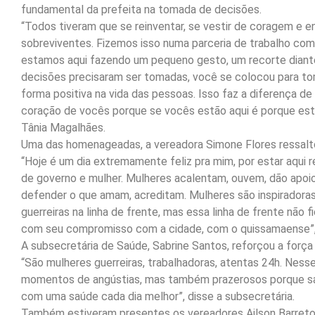
fundamental da prefeita na tomada de decisões.
“Todos tiveram que se reinventar, se vestir de coragem e e
sobreviventes. Fizemos isso numa parceria de trabalho com
estamos aqui fazendo um pequeno gesto, um recorte diante 
decisões precisaram ser tomadas, você se colocou para t
forma positiva na vida das pessoas. Isso faz a diferença 
coração de vocês porque se vocês estão aqui é porque est
Tânia Magalhães.
Uma das homenageadas, a vereadora Simone Flores ressalto
“Hoje é um dia extremamente feliz pra mim, por estar aqui 
de governo e mulher. Mulheres acalentam, ouvem, dão apoio
defender o que amam, acreditam. Mulheres são inspiradora
guerreiras na linha de frente, mas essa linha de frente não
com seu compromisso com a cidade, com o quissamaense”, 
A subsecretária de Saúde, Sabrine Santos, reforçou a força
“São mulheres guerreiras, trabalhadoras, atentas 24h. Ness
momentos de angústias, mas também prazerosos porque sa
com uma saúde cada dia melhor”, disse a subsecretária.
Também estiveram presentes os vereadores Ailson Barreto,