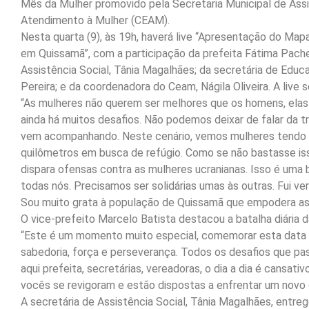
Mês da Mulher promovido pela Secretaria Municipal de Ass
Atendimento à Mulher (CEAM).
Nesta quarta (9), às 19h, haverá live “Apresentação do Ma
em Quissamã”, com a participação da prefeita Fátima Pache
Assistência Social, Tânia Magalhães; da secretária de Educ
Pereira; e da coordenadora do Ceam, Nágila Oliveira. A live 
“As mulheres não querem ser melhores que os homens, elas
ainda há muitos desafios. Não podemos deixar de falar da 
vem acompanhando. Neste cenário, vemos mulheres tendo qu
quilômetros em busca de refúgio. Como se não bastasse iss
dispara ofensas contra as mulheres ucranianas. Isso é uma 
todas nós. Precisamos ser solidárias umas às outras. Fui ver
Sou muito grata à população de Quissamã que empodera as 
O vice-prefeito Marcelo Batista destacou a batalha diária 
“Este é um momento muito especial, comemorar esta data q
sabedoria, força e perseverança. Todos os desafios que pa
aqui prefeita, secretárias, vereadoras, o dia a dia é cansati
vocês se revigoram e estão dispostas a enfrentar um novo d
A secretária de Assistência Social, Tânia Magalhães, ent