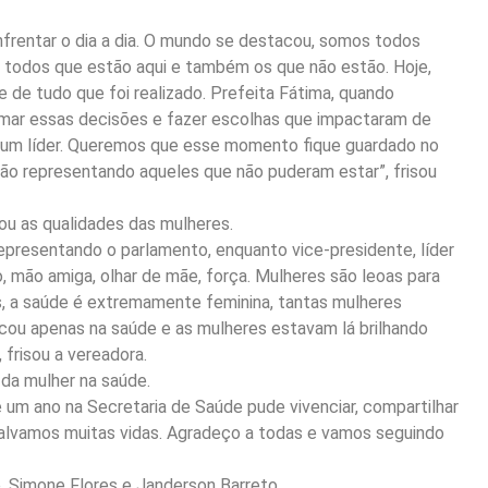
nfrentar o dia a dia. O mundo se destacou, somos todos
 todos que estão aqui e também os que não estão. Hoje,
de tudo que foi realizado. Prefeita Fátima, quando
omar essas decisões e fazer escolhas que impactaram de
de um líder. Queremos que esse momento fique guardado no
ão representando aqueles que não puderam estar”, frisou
u as qualidades das mulheres.
representando o parlamento, enquanto vice-presidente, líder
, mão amiga, olhar de mãe, força. Mulheres são leoas para
s, a saúde é extremamente feminina, tantas mulheres
 ficou apenas na saúde e as mulheres estavam lá brilhando
frisou a vereadora.
 da mulher na saúde.
e um ano na Secretaria de Saúde pude vivenciar, compartilhar
lvamos muitas vidas. Agradeço a todas e vamos seguindo
 Simone Flores e Janderson Barreto.