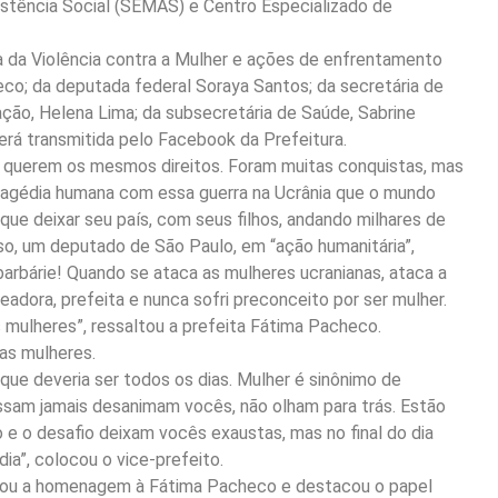
istência Social (SEMAS) e Centro Especializado de
pa da Violência contra a Mulher e ações de enfrentamento
co; da deputada federal Soraya Santos; da secretária de
ação, Helena Lima; da subsecretária de Saúde, Sabrine
será transmitida pelo Facebook da Prefeitura.
 querem os mesmos direitos. Foram muitas conquistas, mas
tragédia humana com essa guerra na Ucrânia que o mundo
e deixar seu país, com seus filhos, andando milhares de
o, um deputado de São Paulo, em “ação humanitária”,
barbárie! Quando se ataca as mulheres ucranianas, ataca a
eadora, prefeita e nunca sofri preconceito por ser mulher.
mulheres”, ressaltou a prefeita Fátima Pacheco.
das mulheres.
ue deveria ser todos os dias. Mulher é sinônimo de
ssam jamais desanimam vocês, não olham para trás. Estão
vo e o desafio deixam vocês exaustas, mas no final do dia
ia”, colocou o vice-prefeito.
regou a homenagem à Fátima Pacheco e destacou o papel