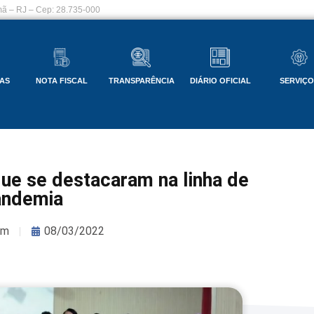
ã – RJ – Cep: 28.735-000
AS
NOTA FISCAL
TRANSPARÊNCIA
DIÁRIO OFICIAL
SERVIÇ
e se destacaram na linha de
andemia
om
08/03/2022