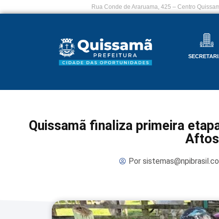
Rua Conde de Araruama, 425 – Centro Quissam
SECRETARI
Quissamã finaliza primeira etap
Aftos
Por
sistemas@npibrasil.c