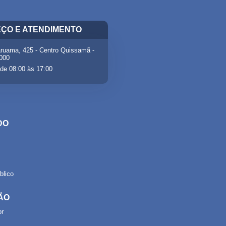
ÇO E ATENDIMENTO
ruama, 425 - Centro Quissamã -
-000
de 08:00 às 17:00
DO
lico
ÃO
or