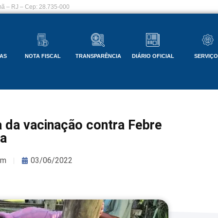
ã – RJ – Cep: 28.735-000
AS
NOTA FISCAL
TRANSPARÊNCIA
DIÁRIO OFICIAL
SERVIÇ
a da vacinação contra Febre
a
om
03/06/2022