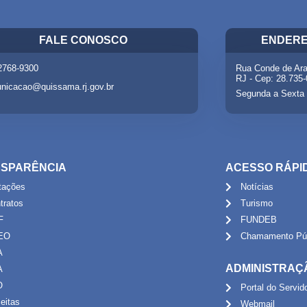
FALE CONOSCO
ENDERE
 2768-9300
Rua Conde de Ara
RJ - Cep: 28.735
nicacao@quissama.rj.gov.br
Segunda a Sexta 
SPARÊNCIA
ACESSO RÁPI
itações
Notícias
tratos
Turismo
F
FUNDEB
EO
Chamamento Púb
A
ADMINISTRAÇ
A
O
Portal do Servid
eitas
Webmail