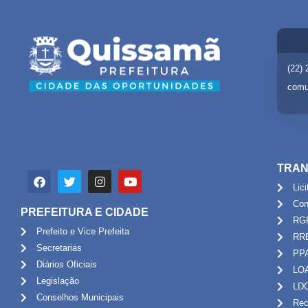
(22)
comu
TRAN
Lic
Con
PREFEITURA E CIDADE
RG
Prefeito e Vice Prefeita
RR
Secretarias
PP
Diários Oficiais
LO
Legislação
LD
Conselhos Municipais
Rec