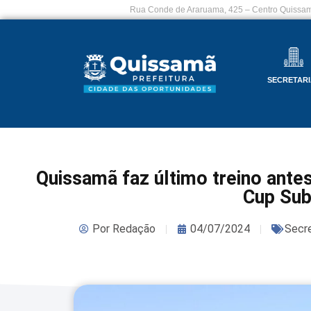
Rua Conde de Araruama, 425 – Centro Quissam
SECRETARI
Quissamã faz último treino antes
Cup Su
Por
Redação
04/07/2024
Secre