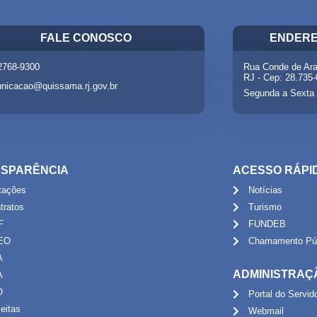
FALE CONOSCO
ENDERE
 2768-9300
Rua Conde de Ara
RJ - Cep: 28.735
nicacao@quissama.rj.gov.br
Segunda a Sexta 
SPARÊNCIA
ACESSO RÁPI
itações
Notícias
tratos
Turismo
F
FUNDEB
EO
Chamamento Púb
A
ADMINISTRAÇ
A
O
Portal do Servid
eitas
Webmail