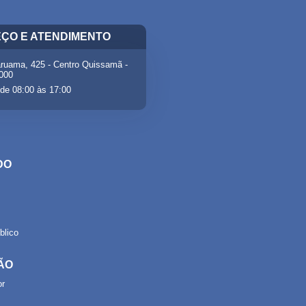
ÇO E ATENDIMENTO
ruama, 425 - Centro Quissamã -
-000
de 08:00 às 17:00
DO
lico
ÃO
or