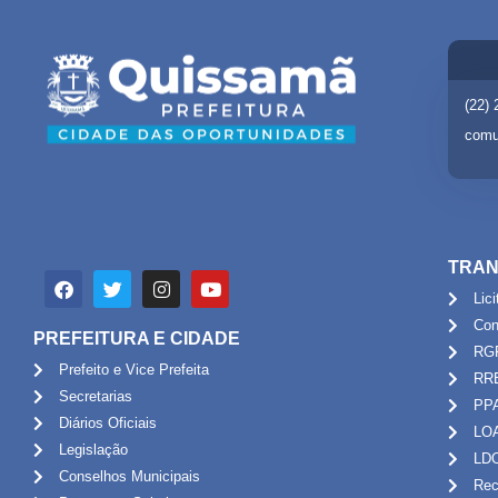
(22)
comu
TRAN
Lic
Con
PREFEITURA E CIDADE
RG
Prefeito e Vice Prefeita
RR
Secretarias
PP
Diários Oficiais
LO
Legislação
LD
Conselhos Municipais
Rec