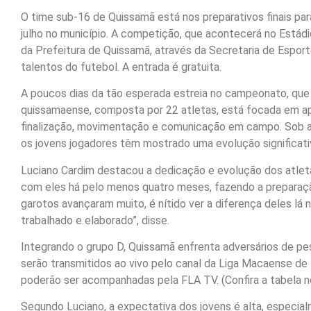
O time sub-16 de Quissamã está nos preparativos finais para
julho no município. A competição, que acontecerá no Estádio
da Prefeitura de Quissamã, através da Secretaria de Espor
talentos do futebol. A entrada é gratuita.
A poucos dias da tão esperada estreia no campeonato, que 
quissamaense, composta por 22 atletas, está focada em apri
finalização, movimentação e comunicação em campo. Sob a 
os jovens jogadores têm mostrado uma evolução significati
Luciano Cardim destacou a dedicação e evolução dos atleta
com eles há pelo menos quatro meses, fazendo a preparação
garotos avançaram muito, é nítido ver a diferença deles lá n
trabalhado e elaborado”, disse.
Integrando o grupo D, Quissamã enfrenta adversários de pes
serão transmitidos ao vivo pelo canal da Liga Macaense d
poderão ser acompanhadas pela FLA TV. (Confira a tabela no
Segundo Luciano, a expectativa dos jovens é alta, especi