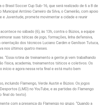
 o Brasil Soccer Cup Sub-16, que será realizado de 6 a 8 de
 Municipal Antônio Carneiro da Silva, o Carneirão, com apoio
te e Juventude, promete movimentar a cidade e reunir
acontece no sábado (6), às 13h, contra o Búzios, a equipe
morar suas táticas de jogo, formações, linha defensiva,
orientação dos técnicos Luciano Cardim e Genílson Tutuca,
va nos últimos quatro meses.
s. “Essa rotina de treinamento a gente já vem trabalhando
 física, academia, treinamentos táticos e coletivos. Os
o início e agora nessa reta final e está muito bem
o, incluindo Flamengo, Verde Austin e Búzios. Os jogos
e Desportos (LMD) no YouTube, e as partidas do Flamengo
 final do texto).
almente com a presença do Flamengo no grupo. “Quando a