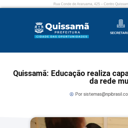
Rua Conde de Araruama, 425 – Centro Quissam
SECRETARI
Quissamã: Educação realiza capa
da rede mu
Por
sistemas@npibrasil.c