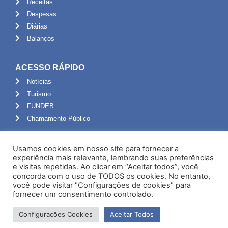
Receitas
Despesas
Diárias
Balanços
ACESSO RÁPIDO
Notícias
Turismo
FUNDEB
Chamamento Público
ADMINISTRAÇÃO
Usamos cookies em nosso site para fornecer a
Portal do Servidor
experiência mais relevante, lembrando suas preferências
e visitas repetidas. Ao clicar em “Aceitar todos”, você
Webmail
concorda com o uso de TODOS os cookies. No entanto,
Administração
você pode visitar "Configurações de cookies" para
fornecer um consentimento controlado.
Configurações Cookies
Aceitar Todos
Desenvolvido por NPI Brasil